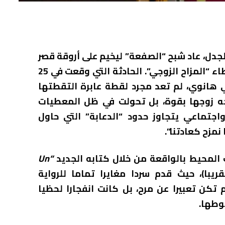
للجدل، عاد شبح “الصفعة” ليخيم على أروقة قصر
الإليزيه، محركا مياها كانت قد ركدت تحت غطاء “المزاح الزوجي”. الحادثة التي وقعت في 25
ية في هانوي، لم تعد مجرد لقطة عابرة التقطتها
ه زوجها بقوة، بل تحولت في ظل المعطيات
تماعي يتجاوز حدود “الدعابة” التي حاول
نمزح كعادتنا”.
المحيط بالواقعة من خلال كتابه الجديد
“Un
ريبا)، حيث قدم سردا مغايرا تماما للرواية
 تكن تعبيرا عن مرح، بل كانت انفجارا لحظيا
بوطها.