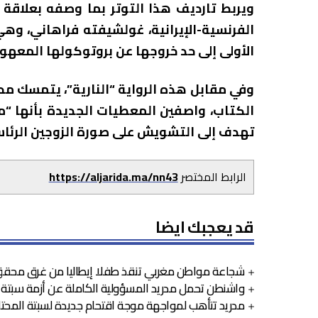
ويربط تارديف هذا التوتر بما وصفه بعلاقة 
الفرنسية-الإيرانية، غولشيفته فراهاني، وهي
الأولى إلى حد خروجها عن بروتوكولها المعهود
وفي مقابل هذه الرواية “النارية”، يتمسك م
الكتاب، واصفين المعطيات الجديدة بأنها “
تهدف إلى التشويش على صورة الزوجين الرئاس
الرابط المختصر
https://aljarida.ma/nn43
قد يعجبك ايضا
شجاعة مواطن مغربي تنقذ طفلا إيطاليا من غرق محقق
واشنطن تحمل مدريد المسؤولية الكاملة عن أزمة سبتة
مدريد تتأهب لمواجهة موجة اقتحام جديدة لسبتة المحتل