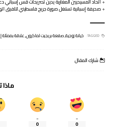
اتحاد المسيحيين المغاربة يدين تصريحات قس إسباني دع
صحيفة إسبانية تستغل صورة جريح فلسطيني لتلفيق اته
خيانة زوجية
,
صفعة بريجيت لماكرون
,
علاقة بممثلة إي
TAGGED:
شارك المقال
ماذا 
_
_
0
0