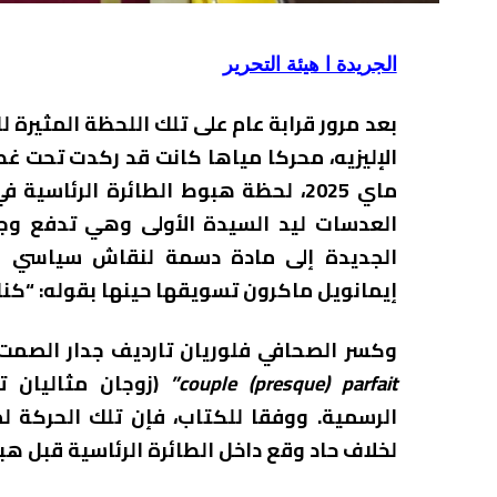
الجريدة ا هيئة التحرير
بعد مرور قرابة عام على تلك اللحظة المثيرة 
ماي 2025، لحظة هبوط الطائرة الرئاس
العدسات ليد السيدة الأولى وهي تدفع وج
الجديدة إلى مادة دسمة لنقاش سياسي واج
إيمانويل ماكرون تسويقها حينها بقوله: “كنا 
وكسر الصحافي فلوريان تارديف جدار الصمت 
couple (presque) parfait”
(زوجان مثاليان تق
الرسمية. ووفقا للكتاب، فإن تلك الحركة لم
لخلاف حاد وقع داخل الطائرة الرئاسية قبل ه