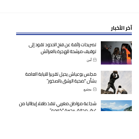
آخر الأخبار
تصريحات زائفة عن فتح الحدود تقود إلى
توقيف مرشحة للهجرة بالعرائش
أمن
مجلس بوعياش يحيل تقريرا للنيابة العامة
بشأن “ضحية الرشق بالصخور”
مجتمع
شجاعة مواطن مغربي تنقذ طفلا إيطاليا من
غرق محقق ببحيرة “كومو”
دولية
وزارة التربية الوطنية: الدخول المدرسي في