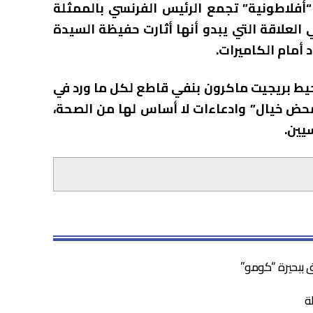
“أفلاطونية” تجمع الرئيس الفرنسي بالممثلة
 العلاقة التي يبدو أنها أثارت حفيظة السيدة
 أمام الكاميرات.
حيط بريجيت ماكرون بنفي قاطع لكل ما ورد في
محض خيال” وادعاءات لا أساس لها من الصحة،
يين.
 ببحيرة “كومو”
ة