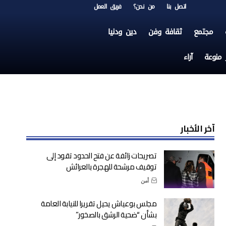
اتصل بنا
من نحن؟
فريق العمل
مجتمع
ثقافة وفن
دين ودنيا
ر منوعة
آراء
آخر الأخبار
تصريحات زائفة عن فتح الحدود تقود إلى
توقيف مرشحة للهجرة بالعرائش
أمن
مجلس بوعياش يحيل تقريرا للنيابة العامة
بشأن “ضحية الرشق بالصخور”