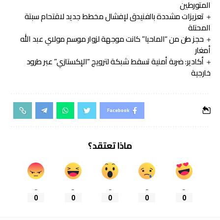
المتورطين
تعزيزات مشددة بالفنيدق لإفشال مخطط جديد لاقتحام سبتة
المحتلة
حجز طن من “الماحيا” كانت موجهة لزوار موسم مولاي عبد الله
أمغار
أكادير: ضربة أمنية تسقط شبكة لترويج “الإكستازي” عبر طرود
خارجية
Facebook
ماذا تعتقد؟
_
_
_
_
_
0
0
0
0
0