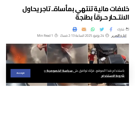
خلافات مالية تنتهي بمأساة.. تاجر يحاول
الانتـحار حـرقاً بطنجة
شارك
24 يونيو، 2025 الساعة 2:13 مساءً
1 Min Read
إدارة التحرير
باستخدام هذا الموقع ، فإنك توافق على
سياسة الخصوصية
و
Accept
شروط الاستخدام
.
الجريدة | هيئة التحرير