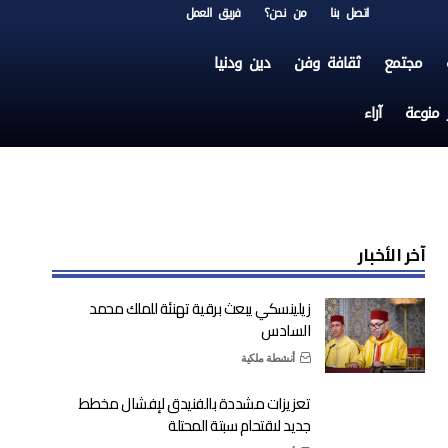
اتصل بنا
من نحن؟
فريق العمل
مجتمع
ثقافة وفن
دين ودنيا
ر منوعة
آراء
آخر الأخبار
زيلينسكي يبعث برقية تهنئة للملك محمد
السادس
أنشطة ملكية
تعزيزات مشددة بالفنيدق لإفشال مخطط
جديد لاقتحام سبتة المحتلة