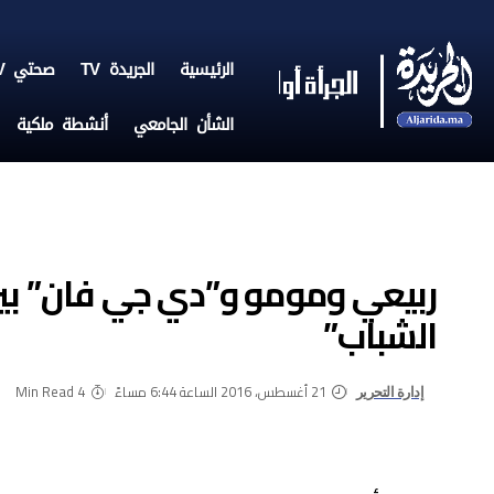
الرئيسية
الجريدة TV
صحتي TV
الشأن الجامعي
أنشطة ملكية
ربيعي ومومو و”دي جي فان” بي
الشباب”
21 أغسطس، 2016 الساعة 6:44 مساءً
4 Min Read
إدارة التحرير