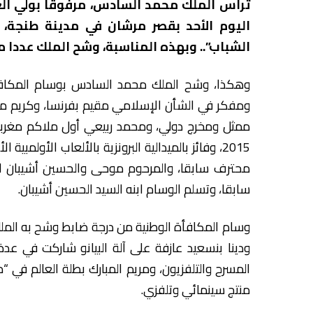
ترأس الملك محمد السادس، مرفوقا بولي العه
الشباب”.. وبهذه المناسبة، وشح الملك عددا
وهكذا، وشح الملك محمد السادس بوسام المكافأة 
ومفكر في الشأن الإسلامي مقيم بفرنسا، وكريم مط
ممثل ومخرج دولي، ومحمد ربيعي أول ملاكم مغربي
2015، وفائز بالميدالية البرونزية بالألعاب الأولم
محترف سابقا، والمرحوم موحى والحسين أشيبان الم
سابقا، وتسلم الوسام ابنه السيد الحسين أشيبان.
وسام المكافأة الوطنية من درجة ضابط وشح به المل
ودينا بنسعيد عازفة على آلة البيانو شاركت في عدة
منتج سينمائي وتلفزي.