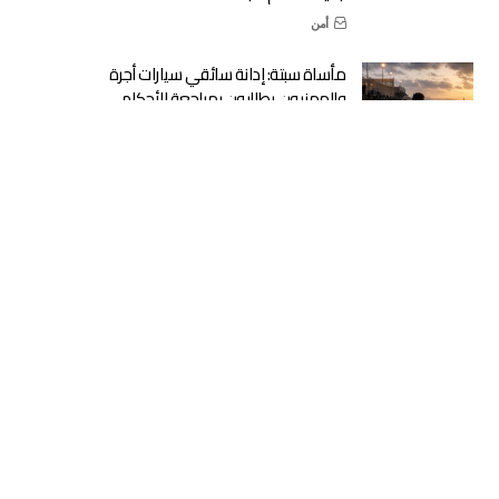
أمن
مأساة سبتة: إدانة سائقي سيارات أجرة
والمهنيون يطالبون بمراجعة الأحكام
عدالة
مشروع مالية 2027: أربع أولويات كبرى لتنزيل
التوجيهات الملكية وتوطيد الدولة الاجتماعية
حكومة
اجتماع الرباط: “الفيفا” يجدد الثقة في إنفانتينو
رياضة
خطة حكومية جديدة لإنعاش القطاع الصحي
بالمملكة
حكومة