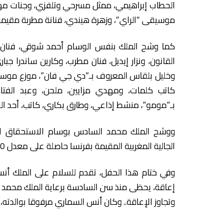
الحطاب إبراهيمي، ممثل مسرحي وتلفزي، وجنات مهيد
موسيقى “الراي”، وزهرة هيندي، فنانة مطربة مقيمة با
كما وشح الملك بنفس الوسام أحمد شوقي، فنان م
القانون، ونزار إيديل، فنان مطرب، وكارين ساندرا جبار
وخليل بلقاس المعروف بـ”دي جي فان”، موزع موسي
كاتب كلمات، ومهدي مزايين، ملحن، وعبد الفت
بـ”مومو”، منشط إذاعي، وطارق بكاري، كاتب، أحد الفائزي
ووشح الملك محمد السادس بوسام الاستحقاق الوط
الجالية المغربية المقيمة بفرنسا حاصلة على معدل 19,60/20 في الباكالوريا.
إعاقة، يحظى منذ سن السادسة برعاية الملك محمد ا
وتجاوز الإعاقة.. وكان أنس السماري مرفوقا بوالدته،