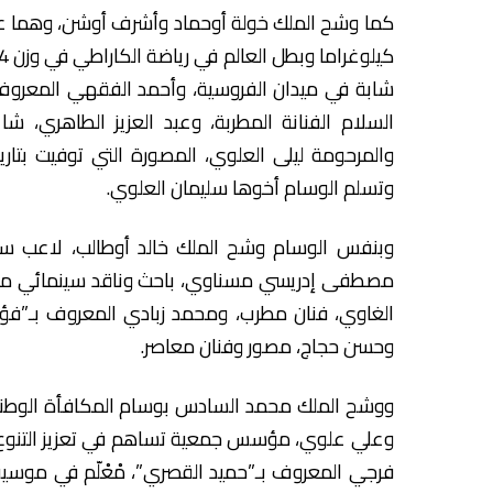
شابة في ميدان الفروسية، وأحمد الفقهي المعروف ب
السلام الفنانة المطربة، وعبد العزيز الطاهري،
وتسلم الوسام أخوها سليمان العلوي.
وبنفس الوسام وشح الملك خالد أوطالب، لاعب ساب
مصطفى إدريسي مسناوي، باحث وناقد سينمائي مغرب
الغاوي، فنان مطرب، ومحمد زبادي المعروف بـ”فؤ
وحسن حجاج، مصور وفنان معاصر.
ووشح الملك محمد السادس بوسام المكافأة الوطنية 
وعلي علوي، مؤسس جمعية تساهم في تعزيز التنوع ا
فرجي المعروف بـ”حميد القصري”، مْعْلّم في موسيقى 