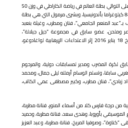
كما وشح الملك خولة أوحماد وأشرف أوشن، وهما على التوالي بطلة العالم في رياضة الكاراطي في وزن 50
كيلوغراما وبطل العالم في رياضة الكاراطي في وزن 84 كيلوغراما بأندونيسيا، وبشرى مرمول التي هي بطلة
ـ”عبد المنعم الجامعي”، فنان ومطرب، وغيثة بنعبد
 شاعر وملحن، عضو سابق في مجموعة “جيل جيلالة”،
والمرحومة ليلى العلوي، المصورة التي توفيت بتاريخ 18 يناير 2016 إثر الاعتداءات الإرهابية لواغادوغو،
ق لكرة المضرب ومدير لمسابقات دولية، والمرحوم
ي سابقا، وتسلم الوسام أرملته ليلى جمال، ومحمد
اد زبادي”، فنان مطرب، وكبير مصطفى عمي الكاتب،
من درجة فارس كلا من أسماء المنور، فنانة مطربة،
لموسيقي بأوروبا، وهدى سعد، فنانة مطربة، وحميد
“كناوة”، وصوفيا المريخ، فنانة مطربة، وعبد العزيز