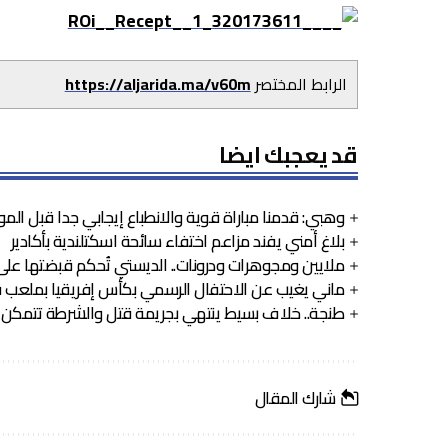
الرابط المختصر
https://aljarida.ma/v60m
قد يعجبك ايضا
وهبي: قدمنا مباراة قوية والانطباع إيجابي جدا قبل المو
بلاغ أمني يفند مزاعم اختفاء سائحة اسكتلندية بأكادير
ملايين ومجوهرات ودرونات.. الديستي تُحكم قبضتها على 
ماني يغيب عن الاحتفال الرسمي بكأس إفريقيا بملعب ف
طنجة.. خلاف بسيط ينتهي بجريمة قتل والشرطة تتمكن 
شارك المقال