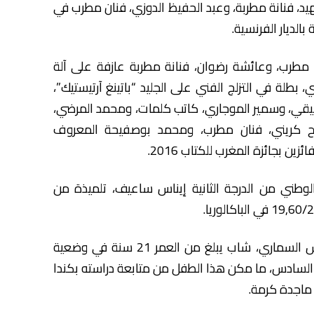
، فنانة مطربة، وعبد الحفيظ الدوزي، فنان مطرب في
لديار الفرنسية.
طرب، وعائشة رضوان، فنانة مطربة عازفة على آلة
ي، بطلة في التزلج الفني على الجليد “باتينغ آرتيستيك”،
قي، وسمير الموجاري، كاتب كلمات، ومحمد المرضي،
اح كريني، فنان مطرب، ومحمد بوصفيحة المعروف
ن بجائزة المغرب للكتاب 2016.
ني من الدرجة الثانية إيناس ساعيف، تلميذة من
وفي ختام هذا الحفل، تقدم للسلام على الملك أنس السماري، شاب يبلغ من العمر 21 سنة في وضعية
لسادس، ما مكن هذا الطفل من متابعة دراسته بكندا
 ماجدة كرمة.