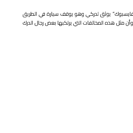
لفايسبوك” يوثق لدركي وهو يوقف سيارة في الطريق
ن مثل هذه المخالفات التي يرتكبها بعض رجال الدرك
ريق السيار.
 التواصل الاجتماعي “الفايسبوك” قائلا، ” أكدت
ى محطات الأداء و مخارج الطريق السيار”، مضيفا “ولأن
يح أخطاء منتسبيها، فإن هذا النوع من التجاوزات
نديال