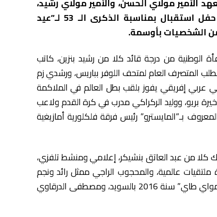
د الأمير مولاي الحسن، والأمير مولاي رشيد،
اليوم الأحد بقصر مرشان في مدينة طنجة، حفل استقبال بمناسبة الذكرى الـ 53 لـ”عيد
 من الشخصيات بأوسمة.
الوطنية من درجة قائد كلا من رشيد بنزين، كاتب
لب المتصرف العام لمتحف اللوفر بباريس، ورشدي زم
 عربي إفريقي يفوز بلقب بطل العالم في الملاكمة
بية الأخيرة بريو، ووليد الركراكي مدرب في كرة القدم ولاعب
عروف بـ”المايسترو” رئيس فرقة فلكلورية أمازيغية
ك كلا من عبد العاتق بنشيكر، إعلامي ومنشط تلفزي،
 ملتقيات عالمية، والمحجوب الراجي ممثل رائد ونجم
المسرح والتلفزيون، ومريم المبارك بطلة العالم في “مواي طاي” سنة 2016 بالسويد، ومصطفى الدرقاوي