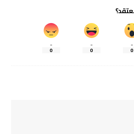
تعتقد؟
_
_
_
0
0
0