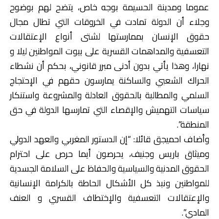
عموما ومدينة الحسيمة بوجه خاص، يتضح لهم بوضوح
وجلاء أن الدولة تمادت في الخروقات التي تطال مجال
حقوق الإنسان بممارستها لشتى أنواع الإعتقالات
التعسفية والمداهمات القسرية على بيوت المواطنين ليلا و
نهارا، وهذا يأتي بدون أدنى مبرر قانوني، بحكم أن نشطاء
الحراك الشعبي والساكنة يمارسون حقهم في الإحتجاج
السلمي والمطالبة بالحقوق العادلة والمشروعة واستنكار
سياسات التهميش والإقصاء التي تمارسها الدولة في حق
المنطقة”.
وأضاف احميجق قائلا: “إن الدستور المغربي والعهد الدولي
وميثاق باريس وجنيف، يحرصون أيما حرص على احترام
الحقوق المدنية والسياسية والحفاظ على السلامة الجسدية
للمواطنين ونبذ كل الأشكال الحاطة بالكرامة الإنسانية
والإعتقالات التعسفية والإختطاف القسري و العنف
المادي”.