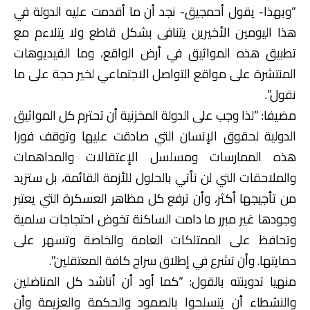
“وبهذا- يقول أحمجيق- نجد أن ما أقدمت عليه الدولة في
هذا اليومين الأخيرين يتنافى بشكل قاطع ولا يتلاءم مع
تطبيق هذه المواثيق في أرض الواقع، وما الفيديوهات
المنتشرة على مواقع التواصل الاجتماعي لخير حجة على ما
نقول”.
مضيفا: “لذا وجب على الدولة المخزنية أن تحترم كل المواثيق
الدولية لحقوق الإنسان التي صادقت عليها وتوقف فورا
هذه الممارسات ومسلسل الإعتقالات والمداهمات
والملاحقات التي لن تأتي بالحلول للأزمة القائمة، بل ستزيد
من تأجيجها أكثر، وأن ترفع كل مظاهر العسكرة التي يعتبر
وجودها غير مبرر ما دامت الساكنة تخوض احتجاجات سلمية
وتحافظ على الممتلكات العامة والخاصة وتسهر على
حمايتها. وأن تشرع في إطلاق سراح كافة المعتقلين”.
منهيا تدوينته بالقول: “كما أود أن أناشد كل المناضلين
والنشطاء أن يتسلحوا بالصمود والحكمة والعزيمة وأن