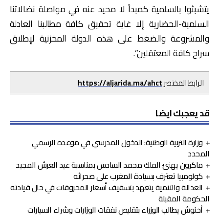
يتشبثوا بالسلمية كمبدأ لا محيد عنه في مواصلة نضالاتنا
السلمية-الحضارية إلا غاية تحقيق كافة مطالبنا العادلة
والمشروعة والضغط على هذه الدولة المخزنية لإطلاق
سراح كافة المعتقلين”.
الرابط المختصر
https://aljarida.ma/ahct
قد يعجبك ايضا
وزارة التربية الوطنية: الدخول المدرسي في موعده الرسمي
المحدد
ماكرون يهنئ الملك محمد السادس بمناسبة عيد العرش المجيد
كولومبيا تعترف بسيادة المغرب على صحرائه
العدالة والتنمية يتعهد بتسقيف أسعار المحروقات في حال قيادته
الحكومة المقبلة
أخنوش يطالب الوزراء بتقليص نفقات الوزارات وشراء السيارات