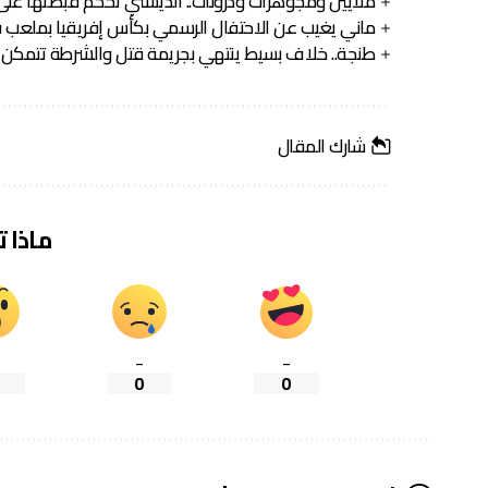
ملايين ومجوهرات ودرونات.. الديستي تُحكم قبضتها على 
ماني يغيب عن الاحتفال الرسمي بكأس إفريقيا بملعب ف
طنجة.. خلاف بسيط ينتهي بجريمة قتل والشرطة تتمكن 
شارك المقال
ماذا 
_
_
0
0