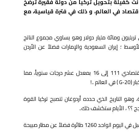
انت كفيلة بتحويل تركيا من دولة فقيرة ترضخ
 وطأة الديون، إلى واحدة من أقوي 11 اقتصاد في العالم، و ذلك في فترة قياسية، مع
لقومي لتركيا المسلمة عام 2013 حوالي تريليون ومائة مليار دولار وهو يساوي مجموع الناتج
سط ؛ إيران السعودية والإمارات فضلاً عن الأردن
2- أردوغان قفز ببلاده قفزة مذهلة من المركز الإقتصادي 111 إلى 16 بمعدل عشر درجات سنوياً، مما
م ..!
 الحديثة، وهو التاريخ الذي حدده أردوغان لتصبح تركيا القوة
جح ؟؟ ، الأيام ستكشف ذلك..
4- مطار إسطنبول الدولي، أكبر مطار في أوروبا ويستقبل في اليوم الواحد 1260 طائرة فضلاً عن مطار صبيحة