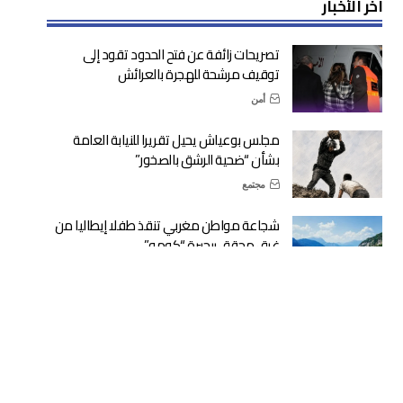
آخر الأخبار
تصريحات زائفة عن فتح الحدود تقود إلى
توقيف مرشحة للهجرة بالعرائش
أمن
مجلس بوعياش يحيل تقريرا للنيابة العامة
بشأن “ضحية الرشق بالصخور”
مجتمع
شجاعة مواطن مغربي تنقذ طفلا إيطاليا من
غرق محقق ببحيرة “كومو”
دولية
وزارة التربية الوطنية: الدخول المدرسي في
موعده الرسمي المحدد
حكومة
أكثر من 1400 مستفيد من الدورة الصيفية