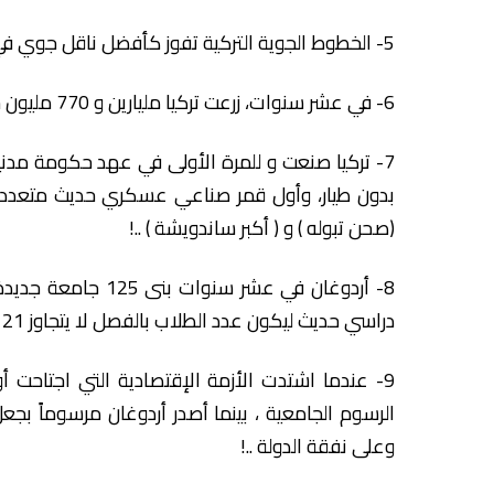
5- الخطوط الجوية التركية تفوز كأفضل ناقل جوي في العالم – لثلاث سنوات على التوالي.
6- في عشر سنوات، زرعت تركيا مليارين و 770 مليون شجرة حرجية ومثمرة ..!
7- تركيا صنعت و للمرة الأولى في عهد حكومة مدني
بدون طيار، وأول قمر صناعي عسكري حديث متعدد المه
(صحن تبوله ) و ( أكبر ساندويشة ) ..!
دراسي حديث ليكون عدد الطلاب بالفصل لا يتجاوز 21 طالب ..!؟
9- عندما اشتدت الأزمة الإقتصادية التي اجتاحت أو
الرسوم الجامعية ، بينما أصدر أردوغان مرسوماً بجع
وعلى نفقة الدولة ..!