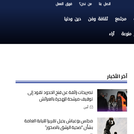
اتصل بنا
من نحن؟
فريق العمل
مجتمع
ثقافة وفن
دين ودنيا
ر منوعة
آراء
آخر الأخبار
تصريحات زائفة عن فتح الحدود تقود إلى
توقيف مرشحة للهجرة بالعرائش
أمن
مجلس بوعياش يحيل تقريرا للنيابة العامة
بشأن “ضحية الرشق بالصخور”