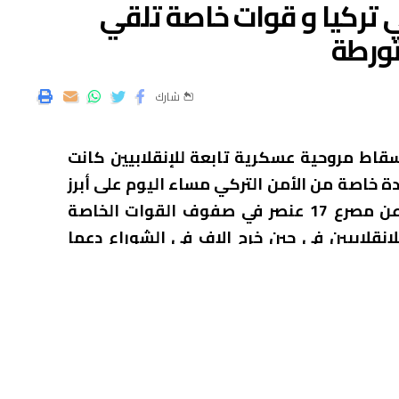
ي تركيا و قوات خاصة تلقي
تورطة
شارك
 التركي بإسقاط مروحية عسكرية تابعة للإنقلابيين كانت
 خاصة من الأمن التركي مساء اليوم على أبرز
قادة المجموعة الانقلابيةبعد تشابك أسفر عن مصرع 17 عنصر في صفوف القوات الخاصة
انقلابيين في حين خرج الاف في الشوراع دعما
 فشل الانقلاب بشكل رسمي و استعادة مبنى
ول والمدن التركية، ملتفة حول مقرات حزب
 المحدودة للجيش.
جماهير ملئت الشوارع والقوات انسحبت بشكل