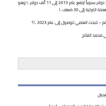
10- في عشر سنوات ؛ كان دخل الفرد في تركيا 3500 دولار سنوياً ارتفع عام 2013 إلى 11 ألف دولار ..! وهو
كية إلى 30 ضعف ..!
نديال