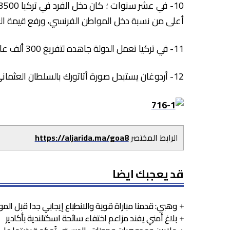
أعلى من نسبة دخل المواطن الفرنسي، ورفع قيمة العملة التر
11- في تركيا تعمل الدولة جاهده لتفريغ 300 ألف عالم – للبحث العلمي للوصول إلى عام 2023 ..!؟
12- أردوغان يستبدل صورة أتاتورك بالسلطان العثماني محمد الفاتح
الرابط المختصر
https://aljarida.ma/goa8
قد يعجبك ايضا
وهبي: قدمنا مباراة قوية والانطباع إيجابي جدا قبل المو
بلاغ أمني يفند مزاعم اختفاء سائحة اسكتلندية بأكادير