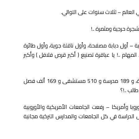
ة – أول دبابة مصفحة، وأول ناقلة جوية، وأول طائرة
ام ..! يا عباقرة تصنيع ( أكبر قرص فلافل ) وأكبر
8- أردوغان في عشر سنوات بنى 125 جامعة جديدة، و 189 مدرسة و 510 مستشفى و 169 ألف فصل
روبا وأمريكا – رفعت الجامعات الأمريكية والأوروبية
ل الدراسة في كل الجامعات والمدارس التركية مجانية