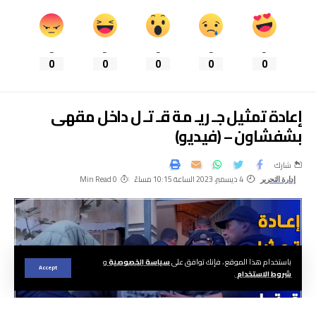
_
_
_
_
_
0
0
0
0
0
إعادة تمثيل جـ ريـ مة قـ تـ ل داخل مقهى
بشفشاون – (فيديو)
شارك
4 ديسمبر، 2023 الساعة 10:15 مساءً
0 Min Read
إدارة التحرير
باستخدام هذا الموقع ، فإنك توافق على
سياسة الخصوصية
و
Accept
شروط الاستخدام
.