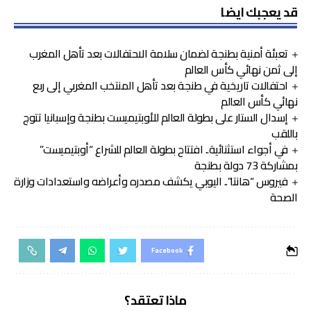
قد يعجبك ايضا
تعبئة أمنية بطنجة لضمان سلامة الاحتفالات بعد تأهل المغرب
إلى ثمن نهائي كأس العالم
احتفالات تاريخية في طنجة بعد تأهل المنتخب المغربي إلى ربع
نهائي كأس العالم
إسدال الستار على بطولة العالم للأوبتيميست بطنجة وإسبانيا تتوج
باللقب
في أجواء استثنائية.. افتتاح بطولة العالم للشراع “أوبتيميست”
بمشاركة 73 دولة بطنجة
فيروس “هانتا”.. اليوبي يكشف مصدره وأعراضه واستعدادات وزارة
الصحة
Facebook
ماذا تعتقد؟