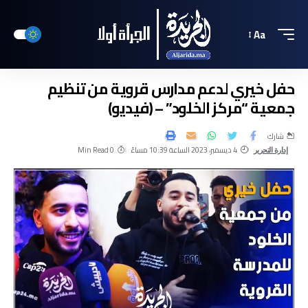
Aa
حفل خيري لدعم مدارس قروية من تنظيم
جمعية “مركز الخلود” – (فيديو)
شارك
4 ديسمبر، 2023 الساعة 10:39 مساءً
0 Min Read
إدارة التحرير