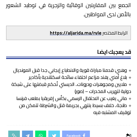
الجمع بين المقاربتين الوقائية والزجرية في توطيد الشعور
بالأمن لدى المواطنين.
الرابط المختصر
https://aljarida.ma/rvle
قد يعجبك ايضا
وهبي: قدمنا مباراة قوية والانطباع إيجابي جدا قبل المونديال
بلاغ أمني يفند مزاعم اختفاء سائحة اسكتلندية بأكادير
ملايين ومجوهرات ودرونات.. الديستي تُحكم قبضتها على شبكة
دولية لتهريب المخدرات – (صور)
ماني يغيب عن الاحتفال الرسمي بكأس إفريقيا بملعب فرنسا
طنجة.. خلاف بسيط ينتهي بجريمة قتل والشرطة تتمكن من
توقيف المشتبه فيه
Facebook