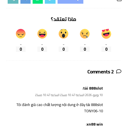
ماذا تعتقد؟
_
_
_
_
_
0
0
0
0
0
2 Comments
:
tải 888slot
10 يونيو، 2026 الساعة 10:47 مساءً الساعة 10:47 مساءً
Tôi đánh giá cao chất lượng nội dung ở đây
tải 888slot
TONY06-10
:
xn88 win