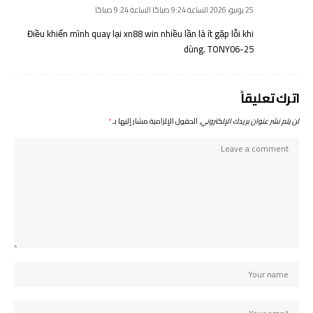
25 يونيو، 2026 الساعة 9:24 صباحًا الساعة 9:24 صباحًا
Điều khiến mình quay lại xn88 win nhiều lần là ít gặp lỗi khi
dùng. TONY06-25
اترك تعليقاً
لن يتم نشر عنوان بريدك الإلكتروني.
الحقول الإلزامية مشار إليها بـ
*