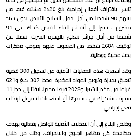
تلبس باقتراف أفعال إجرامية بلغ 2420 مشتبه فيه، من
بينهم 90 شخصا من أجل حمل السلاح الأبيض بدون سند
مشروع، مشيرا إلى أنه تم إلقاء القبض كذلك على 91
شخصا من أجل جرائم تتعلق بالهجرة السرية، فضلا عن
توقيف 2684 شخصا من المبحوث عنهم بموجب مذكرات
بحث محلية ووطنية.
وقد أسفرت هذه العمليات الأمنية عن تسجيل 300 قضية
تتعلق بحيازة وترويج المواد المخدرة، وحجز 307 كلغ و621
غراما من مخدر الشيرا، و2028 قرصا مخدرا، لافتا إلى حجز 11
سيارة مشكوك في مصدرها أو استعملت لتسهيل ارتكاب
فعل إجرامي.
وخلص البلاغ إلى أن التدخلات الأمنية تتواصل بفعالية بهدف
مكافحة كل مظاهر الجنوح والانحراف، وذلك من خلال