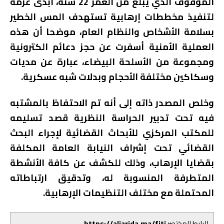
الموقوف الذي يبلغ من العمر 22 سنة، أبدى عزمه
لتنفيذ مخططات إرهابية تستهدف المس الخطير
بسلامة الأشخاص والنظام العام، موضحا أن هذه
العملية الأمنية أسفرت عن حجز دعائم الكترونية
ومجموعة من الأسلحة البيضاء، عبارة عن مديات
وسكاكين مختلفة الأحجام وبدلات شبه عسكرية.
وخلص المصدر ذاته إلى أنه تم الاحتفاظ بالمشتبه
فيه تحت تدبير الحراسة النظرية قصد تسليمه
للمكتب المركزي للأبحاث القضائية لإجراء البحث
القضائي تحت إشراف النيابة العامة المكلفة
بقضايا الإرهاب، وذلك للكشف عن كافة الأنشطة
المتطرفة المنسوبة له، وتدقيق ارتباطاته
المحتملة مع مختلف التنظيمات الإرهابية.
الرابط المختصر
https://aljarida.ma/fjti