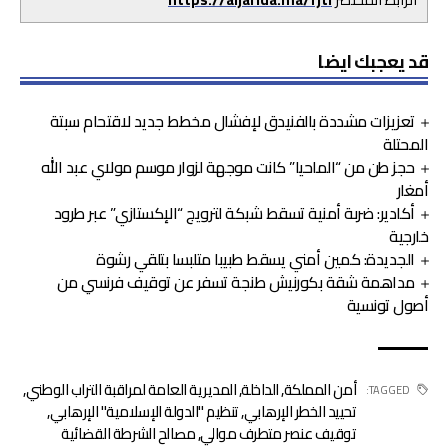
قد يعجبك ايضا
تعزيزات مشددة بالفنيدق لإفشال مخطط جديد لاقتحام سبتة
المحتلة
حجز طن من “الماحيا” كانت موجهة لزوار موسم مولاي عبد الله
أمغار
أكادير: ضربة أمنية تسقط شبكة لترويج “الإكستازي” عبر طرود
خارجية
الجديدة: كمين أمني يسقط طبيبا متلبسا بتلقي رشوة
مداهمة شقة بكورنيش طنجة تسفر عن توقيف فرنسي من
أصول تونسية
أمن المملكة
,
الداخلة
,
المديرية العامة لمراقبة التراب الوطني
,
TAGGED:
تحييد الخطر الإرهابي
,
تنظيم "الدولة الإسلامية" الإرهابي
,
توقيف عنصر متطرف موالي
,
مصالح الشرطة القضائية