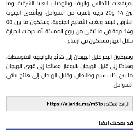
بمرتفعات الأطلس والريف وبالهضاب العليا الشرقية، وما
بين 14 و20 درجة بالقرب من السواحل، وبأقصى الجنوب
الشرقي للبلاد وبغرب الأقاليم الجنوبية، وستكون ما بين 08
و14 درجة في ما تبقى من ربوع المملكة. أما درجات الحرارة
خلال النهار فستكون في ارتفاع
وسيكون البحر قليل الهيجان إلى هائج بالواجهة المتوسطية،
وهادئا إلى قليل الهيجان بالبوغاز، وهائجا إلى قوي الهيجان
ما بين كاب سيم وطانطان، وقليل الهيجان إلى هائج بباقي
السواحل.
الرابط المختصر
https://aljarida.ma/m51p
قد يعجبك ايضا