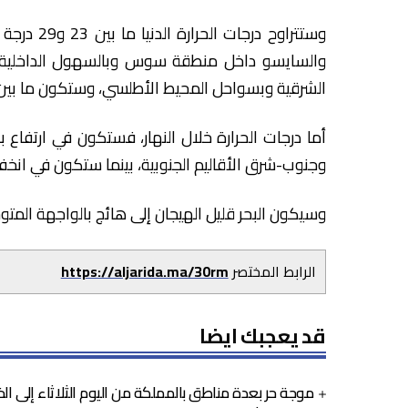
وستتراوح د
الشرقية وبسواحل المحيط الأطلسي، وستكون ما بين 20 و23 درجة فيما تبقى من ربوع المملك
أما درجات الحرارة خلال النهار، فستكون في ارتفا
وجنوب-شرق الأقاليم الجنوبية، بينما ستكون في انخف
وسيكون البحر قليل الهيجان إلى هائج بالواجهة الم
الرابط المختصر
https://aljarida.ma/30rm
قد يعجبك ايضا
موجة حر بعدة مناطق بالمملكة من اليوم الثلاثاء إلى ا