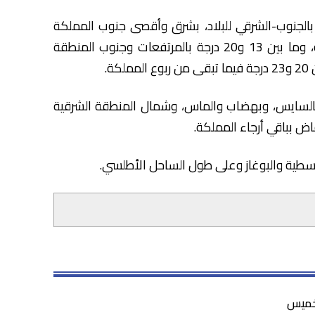
رجات الحرارة الدنيا ما بين 23 و29 درجة بالجنوب-الشرقي للبلاد، بشرق وأقصى جنوب المملكة
والسايسو داخل منطقة سوس وبالسهول الداخلية، وما بين 13 و20 درجة بالمرتفعات وجنوب المنطقة
ة.
ع بالسايس، وبهضاب والماس، وشمال المنطقة الشرقية
اض بباقي أرجاء المملكة.
توسطية والبوغاز وعلى طول الساحل الأطلسي.
لخميس