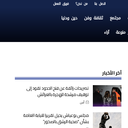
اتصل بنا
من نحن؟
فريق العمل
مجتمع
ثقافة وفن
دين ودنيا
ر منوعة
آراء
آخر الأخبار
تصريحات زائفة عن فتح الحدود تقود إلى
توقيف مرشحة للهجرة بالعرائش
أمن
مجلس بوعياش يحيل تقريرا للنيابة العامة
بشأن “ضحية الرشق بالصخور”