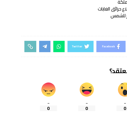
ع حرائق الغابات
شر للشمس
Twitter
Facebook
تعتقد؟
_
_
_
0
0
0