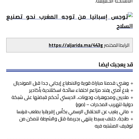
الأسلحة الخفيفة.
الرابط المختصر
https://aljarida.ma/443g
قد يعجبك ايضا
وهبي: قدمنا مباراة قوية والانطباع إيجابي جدا قبل المونديال
بلاغ أمني يفند مزاعم اختفاء سائحة اسكتلندية بأكادير
ملايين ومجوهرات ودرونات.. الديستي تُحكم قبضتها على شبكة
دولية لتهريب المخدرات – (صور)
ماني يغيب عن الاحتفال الرسمي بكأس إفريقيا بملعب فرنسا
طنجة.. خلاف بسيط ينتهي بجريمة قتل والشرطة تتمكن من
توقيف المشتبه فيه