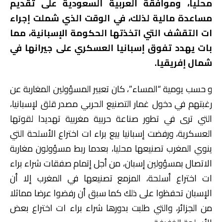
محليا، وموافقة العربية السعودية على تقديم
مساعدة مالية لذلك، في الوقت الذي شملت إجراء
ات التقشف التي اتخذتها الحكومة الإسبانية، مما
بات يهدد تفوق إسبانيا العسكري على جيرانها في
شمال إفريقيا.
و حسب يومية “المساء”، كان تعبير المسؤولين المغاربة عن
رغبتهم في دخول غمار التصنيع الحربي مصدر قلق لإسبانيا،
التي ترى في تطور صناعة حربية مغربية تهديدا لقوتها
العسكرية، ورفضت إسبانيا بيع براء ات اختراع الأسلحة التي
ينوي المغرب تصنيعها محليا، بعدما ربط مسؤولون مغاربة
الاتصال بمسؤولين إسبان، من أجل إتمام صفقات شراء براء
ات اختراع أسلحة، المزمع تصنيعها في المغرب إلا أن
الإسبان تحفظوا على ذلك كما سبق أن رفضوا عرضا مماثلا
من الجزائر، والتي طلبت بدورها شراء براء ات اختراع بعض