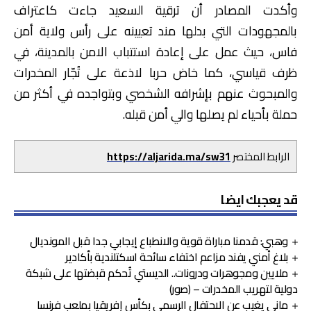
وأكدت المصادر أن ترقية السعيد جاءت كاعتراف
بالمجهودات التي بدلها مند تعيينه على رأس ولاية أمن
فاس، حيث عمل على إعادة استتباب الامن بالمدينة، في
ظرف قياسي، كما خاض حربا لاذعة على تُجّار المخدرات
والمبحوث عنهم بإشرافه الشخصي وبتواجده في أكثر من
حملة بأحياء لم يصلها والي أمن قبله.
الرابط المختصر
https://aljarida.ma/sw31
قد يعجبك ايضا
وهبي: قدمنا مباراة قوية والانطباع إيجابي جدا قبل المونديال
بلاغ أمني يفند مزاعم اختفاء سائحة اسكتلندية بأكادير
ملايين ومجوهرات ودرونات.. الديستي تُحكم قبضتها على شبكة
دولية لتهريب المخدرات – (صور)
ماني يغيب عن الاحتفال الرسمي بكأس إفريقيا بملعب فرنسا