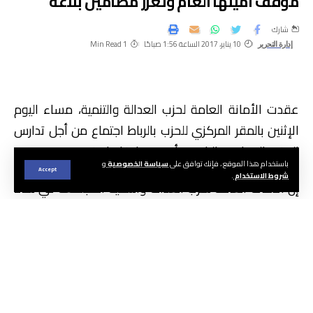
موقف أمينها العام وتعزز مضامين بلاغه
شارك
10 يناير، 2017 الساعة 1:56 صباحًا
1 Min Read
إدارة التحرير
عقدت الأمانة العامة لحزب العدالة والتنمية، مساء اليوم
الإثنين بالمقر المركزي للحزب بالرباط اجتماع من أجل تدارس
الوضع السياسي الراهن وأصدرت بلاغا جاء فيه.
باستخدام هذا الموقع ، فإنك توافق على
سياسة الخصوصية
و
Accept
شروط الاستخدام
.
إن الأمانة العامة لحزب العدالة والتنمية المجتمعة في لقاء
استثنائي مساء يوم الإثنين 10 ربيع الثاني 1438 الموافق ل
9 يناير 2017، لمدارسة مسار المشاورات الخاصة بتكوين
الحكومة ومضامين البلاغ الصادر عن رئيس الحكومة مساء
يوم الأحد 08 يناير 2017، تتبنى تبنيا كاملا ما ورد فيه وتعتز
بمضامينه.