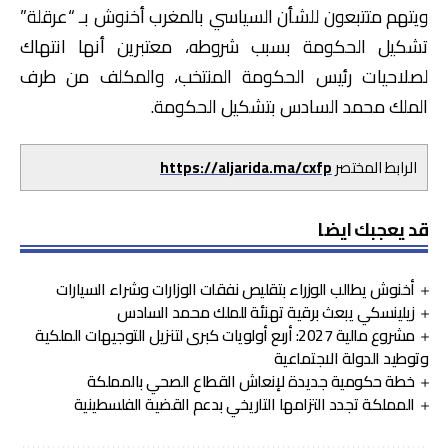
ويتهم متتبعون للشأن السياسي بالمغرب أخنوش بـ “عرقلة”
تشكيل الحكومة بسبب شروطه، معتبرين أنها انتهاك
لصلاحيات رئيس الحكومة المنتخب، والمكلف من طرف
الملك محمد السادس بتشكيل الحكومة.
الرابط المختصر
https://aljarida.ma/cxfp
قد يعجبك ايضا
أخنوش يطالب الوزراء بتقليص نفقات الوزارات وشراء السيارات
زيلينسكي يبعث برقية تهنئة للملك محمد السادس
مشروع مالية 2027: أربع أولويات كبرى لتنزيل التوجيهات الملكية
وتوطيد الدولة الاجتماعية
خطة حكومية جديدة لإنعاش القطاع الصحي بالمملكة
المملكة تجدد التزامها التاريخي بدعم القضية الفلسطينية