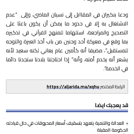
ودعا بنكيران في المقاابل إلى نسيان الماضي، وإلى “عدم
الاشتغال به إلا في حدود ما يمكن أن يكون باعثا على
التصحيح والمراجعة، استلهاما للمنهج القرآني في تذكيره
بما وقع في معركة أحد وحنين من باب أخذ العبرة والتوجه
للمستقبل”، مضيفا أنه كأمين عام يعاني لكنه سعيد لأنه
يشعر أنه يخدم أمته، وأنه” إذا احتاجتنا بلادنا ستجدنا دائما
في الخدمة”.
الرابط المختصر
https://aljarida.ma/xqhu
قد يعجبك ايضا
العدالة والتنمية يتعهد بتسقيف أسعار المحروقات في حال قيادته
الحكومة المقبلة