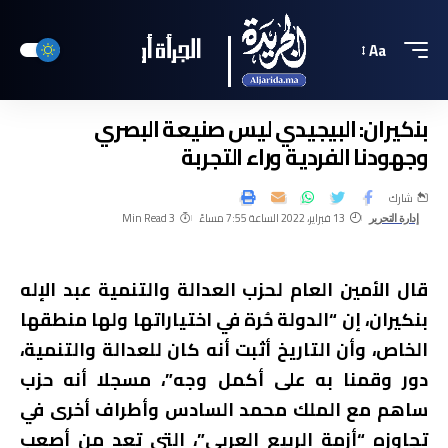
Aa
بنكيران: البيجيدي ليس صنيعة البصري
وجهودنا الفردية وراء التجربة
شارك
13 فبراير، 2022 الساعة 7:55 مساءً
3 Min Read
إدارة التحرير
قال الأمين العام لحزب العدالة والتنمية عبد الإله
بنكيران، إن “الدولة حُرة في اختياراتها ولها منطقها
الخاص، وأن التاريخ أثبت أنه كان للعدالة والتنمية،
دور وقمنا به على أكمل وجه”، مسجلا أنه حزب
ساهم مع الملك محمد السادس وأطراف أخرى في
تجاوزه “أزمة الربيع العربي”، التي تعد من أصعب