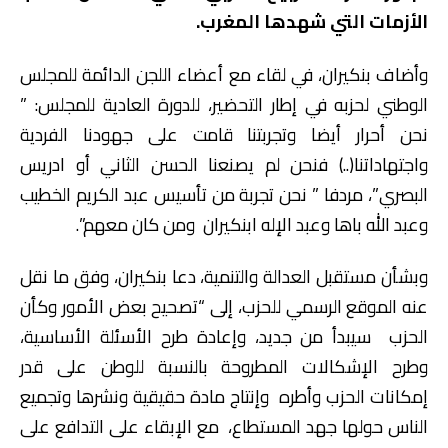
الأزمات التي شهدها المغرب.
وأضاف بنكيران، في لقاء مع أعضاء اللجن الدائمة للمجلس
الوطني لحزبه في إطار التحضير، للدورة العادية للمجلس: ”
نحن أحرار أيضا وتجربتنا قامت على جهودنا الفردية
واجتهاداتنا(..) فنحن لم يصنعنا الحسن الثاني أو ادريس
البصري”، مردفا ” نحن تجربة من تأسيس عبد الكريم الخطيب
وعبد الله باها وعبد الإله ابنكيران ومن كان معهم”.
وبشأن مستقبل العدالة والتنمية، دعا بنكيران، وفق ما نقل
عنه الموقع الرسمي للحزب، إلى “تصحيح بعض الأمور وكأن
الحزب سيبدأ من جديد، وإعادة طرح الأسئلة الأساسية،
وطرح الإشكالات المطروحة بالنسبة للوطن على قدر
إمكانات الحزب وأطره وإنتاج مادة حقيقية ونشرها وتجميع
الناس حولها جهد المستطاع، مع الإبقاء على التدافع على