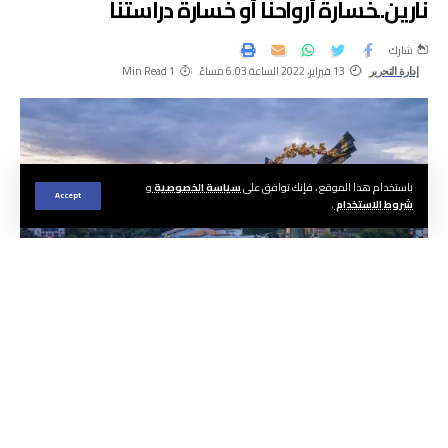
نارين..خسارة أرواحنا أو خسارة دراستنا
شارك
13 فبراير، 2022 الساعة 6:03 مساءً
1 Min Read
إدارة التحرير
باستخدام هذا الموقع ، فإنك توافق على
سياسة الخصوصية
و
Accept
شروط الاستخدام
.
قال طالب مغربي يتابع دراسته بشعبة طب الأسنان
(السنة الخامسة) بأوكرانيا، إن الطلبة المغاربة
بأوكرانيا باتوا يعيشون بين هاجسي خسارة سنوات