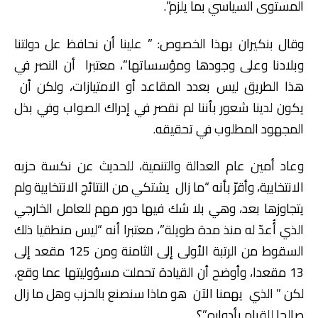
المستوى السياسي بما يلزم”.
وقال بنكيران بهذا الخصوص: ” علينا أن نحافظ عل دولتنا
وبلادنا وعلى وجودها ومؤسساتها”، معتبرا أن النصر في
هذا الطريق ليس بعدد المقاعد أو الامتيازات، ولكن أن
يكون لدينا شعور بأننا لم نقصر في إدراك الصواب وفي بذل
المجهود المطلوب في تحقيقه.
وعاد أمين عام العدالة والتنمية، للحديث عن نكسة حزبه
الانتخابية، وأقرّ بأنه “ما زال يشتكي من النتائج الانتخابية ولم
يتجاوزها بعد، وهي بلا شك فيها دور مهم للعامل الخارجي
الذي أُعدّ له منذ مدة طويلة”، معتبرا أنه “ليس منطقيا ذلك
السقوط من الرتبة الأولى إلى الثامنة ومن 125 مقعد إلى
13 مقعدا، وأوضح أن القيادة تحملت مسؤوليتها عما وقع،
لكن ” الذي يهمنا الآن هو ماذا سنصنع بالحزب وهل ما زال
صالحا للقيام بأدواره”؟