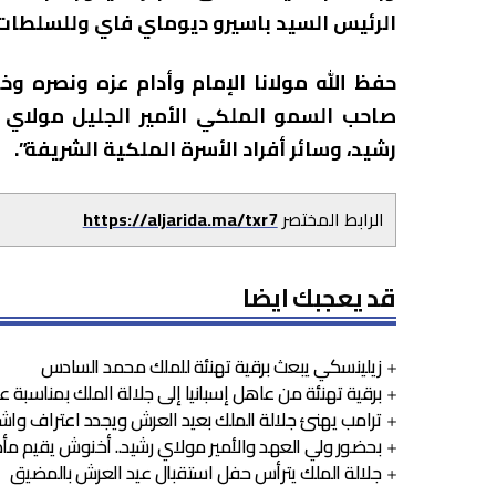
الرئيس السيد باسيرو ديوماي فاي وللسلطات
حفظ الله مولانا الإمام وأدام عزه ونصره 
صاحب السمو الملكي الأمير الجليل مولاي 
رشيد، وسائر أفراد الأسرة الملكية الشريفة”.
الرابط المختصر
https://aljarida.ma/txr7
قد يعجبك ايضا
زيلينسكي يبعث برقية تهنئة للملك محمد السادس
برقية تهنئة من عاهل إسبانيا إلى جلالة الملك بمناسبة 
ترامب يهنئ جلالة الملك بعيد العرش ويجدد اعتراف وا
بحضور ولي العهد والأمير مولاي رشيد.. أخنوش يقيم مأ
جلالة الملك يترأس حفل استقبال عيد العرش بالمضيق