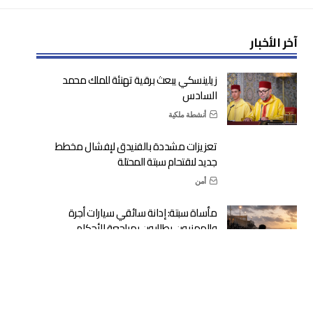
آخر الأخبار
زيلينسكي يبعث برقية تهنئة للملك محمد
السادس
أنشطة ملكية
تعزيزات مشددة بالفنيدق لإفشال مخطط
جديد لاقتحام سبتة المحتلة
أمن
مأساة سبتة: إدانة سائقي سيارات أجرة
والمهنيون يطالبون بمراجعة الأحكام
عدالة
مشروع مالية 2027: أربع أولويات كبرى لتنزيل
التوجيهات الملكية وتوطيد الدولة الاجتماعية