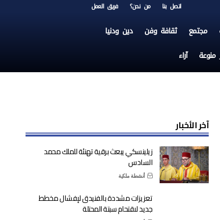
اتصل بنا
من نحن؟
فريق العمل
مجتمع
ثقافة وفن
دين ودنيا
ر منوعة
آراء
آخر الأخبار
زيلينسكي يبعث برقية تهنئة للملك محمد
السادس
أنشطة ملكية
تعزيزات مشددة بالفنيدق لإفشال مخطط
جديد لاقتحام سبتة المحتلة