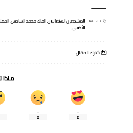
المشجعين السنغاليين
,
الملك محمد السادس
,
المملك
TAGGED:
الأضحى
شارك المقال
ماذا 
_
_
0
0