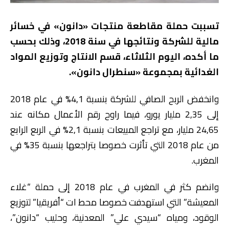
تسببت حملة مقاطعة منتجات «دانون» في خسائر
مالية للشركة ونتائجها في سنة 2018، وذلك بحسب
ما أكده، اليوم الثلاثاء، قسم الانتاج وتوزيع المواد
الغدائية بمجموعة «سنطرال دانون».
وانخفض الربح الصافي للشركة بنسبة 4,1% في عام 2018
إلى 2,35 مليار يورو، فيما راوح رقم الأعمال مكانه عند
24,65 مليار، مع تراجع المبيعات بنسبة 2,1% في الربع الرابع
من عام 2018 التي تأثرت خصوصا بتراجعها بنسبة 35% في
المغرب.
وانضم كثر في المغرب في عام 2018 إلى حملة “غلاء
المعيشة” التي استهدفت خصوصا محط ات “أفريقيا” لتوزيع
الوقود، ومياه “سيدي علي” المعدنية، وحليب “دانون”،