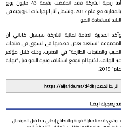
أما ربحية الشركة فقد انخفضت بقيمة 43 مليون يورو
بالمقارنة مع عام 2017، وتشمل آثار الإجراءات الترويجية في
البلاد لاستعادة النمو.
وأكد المديرة العامة لمالية الشركة سيسيل كاباني أن
المجموعة “تستعيد بعض حصصها في السوق في منتجات
الحليب والمنتجات الطازجة” في المغرب، وذلك خلال مؤتمر
عبر الهاتف، لكنها لم تتوقع استئناف وتيرة النمو قبل “نهاية
عام” 2019.
الرابط المختصر
https://aljarida.ma/d4dk
قد يعجبك ايضا
وهبي: قدمنا مباراة قوية والانطباع إيجابي جدا قبل المونديال