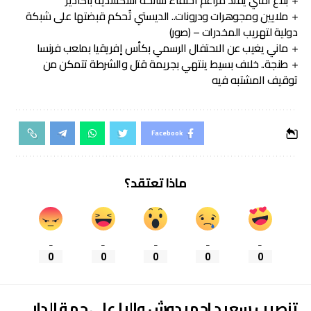
بلاغ أمني يفند مزاعم اختفاء سائحة اسكتلندية بأكادير
ملايين ومجوهرات ودرونات.. الديستي تُحكم قبضتها على شبكة
دولية لتهريب المخدرات – (صور)
ماني يغيب عن الاحتفال الرسمي بكأس إفريقيا بملعب فرنسا
طنجة.. خلاف بسيط ينتهي بجريمة قتل والشرطة تتمكن من
توقيف المشتبه فيه
Facebook
ماذا تعتقد؟
_
_
_
_
_
0
0
0
0
0
تنصيب سعيد احميدوش واليا على جهة الدار