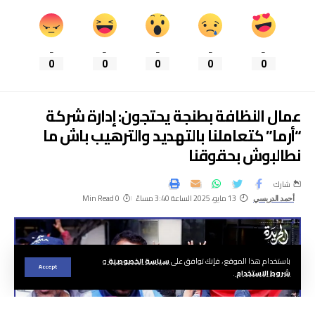
_
_
_
_
_
0
0
0
0
0
عمال النظافة بطنجة يحتجون: إدارة شركة
“أرما” كتعاملنا بالتهديد والترهيب باش ما
نطالبوش بحقوقنا
شارك
13 مايو، 2025 الساعة 3:40 مساءً
0 Min Read
أحمد الدريسي
باستخدام هذا الموقع ، فإنك توافق على
سياسة الخصوصية
و
Accept
شروط الاستخدام
.