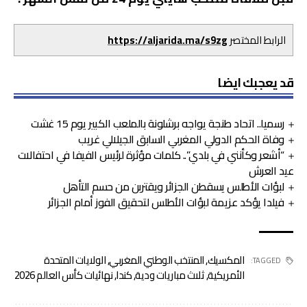
الرابط المختصر
https://aljarida.ma/s9zg
قد يعجبك ايضا
رسميا.. اتحاد طنجة يواجه برشلونة بالملعب الكبير يوم 15 غشت
وفاة الحكم الدولي المغربي السابق الجيلالي غريب
“أشعر وكأنني في بلدي”.. كلمات مؤثرة لرئيس الفيفا في احتفالات
عيد العرش
لبؤات الأطلس يسقطن الجزائر ويقتربن من حسم التأهل
فيلدا يؤكد عزيمة لبؤات الأطلس لتحقيق الفوز أمام الجزائر
المكسيك
,
المنتخب الوطني المغربي
,
الولايات المتحدة
TAGGED:
الأمريكية
,
ثلاث مباريات ودية
,
كندا
,
نهائيات كأس العالم 2026