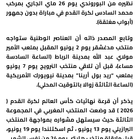
نظيره من البوروندي يوم 26 ماي الجاري بمركب
محمد السادس لكرة القدم في مباراة بدون جمهور
(أبواب مغلقة).
وتابع المصدر ذاته أن العناصر الوطنية ستواجه
منتخب مدغشقر يوم 2 يونيو المقبل بملعب الأمير
مولاي عبد الله بمدينة الرباط (الساعة السادسة
مساء)، قبل أن تلاقي منتخب النرويج يوم 7 يونيو
بملعب “ريد بول أرينا” بمدينة نيويورك الأمريكية
(الساعة الثالثة زوالا بالتوقيت المحلي).
يذكر أن قرعة نهائيات كأس العالم لكرة القدم (
2026 ) قد وضعت المنتخب المغربي في المجموعة
الثالثة ،حيث سيستهل مشواره بمواجهة المنتخب
البرازيلي يوم 13 يونيو ، ثم اسكتلندا يوم 19 يونيو،
قبل ملاقاة منتخب هايتي يوم 24 من نفس الشهر .