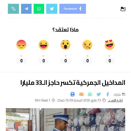
Facebook
ماذا تعتقد؟
_
_
_
_
_
0
0
0
0
0
المداخيل الجمركية تكسر حاجز الـ33 مليارا
شارك
13 مايو، 2026 الساعة 10:09 صباحًا
1 Min Read
إدارة التحرير