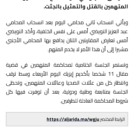
المتهمين بالقتل والتمثيل بالجثت.
ويأتي انسحاب ثاني محامي اليوم بعد انسحاب المحامي
عبد العزيز النويضي أمس على نفس الخلفية، وأكد النويضي
أمس تعارض المقاربتين اللتان يدافع بها المحامي الأجنبي
مشيرا إلى أن هذا الأمر لا يخدم المتهم.
وتستمر الجلسة الختامية لمحاكمة المتهمين في قضية
مقال 11 شخصا بأكديم إيزيك اليوم الأربعاء وسط ترقب
وانتظار كل من عئلات الضحيا وعائلات المتهمين، وتحظى
الجلسة بمتابعة وطنية ودولية، بعد أن توفرت فيها كل
شروط المحاكمة العادلة للطرفين.
الرابط المختصر
https://aljarida.ma/wgju