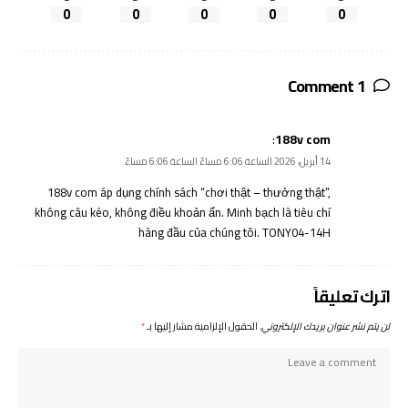
0
0
0
0
0
1 Comment
:
188v com
14 أبريل، 2026 الساعة 6:06 مساءً الساعة 6:06 مساءً
188v com
áp dụng chính sách “chơi thật – thưởng thật”,
không câu kéo, không điều khoản ẩn. Minh bạch là tiêu chí
hàng đầu của chúng tôi. TONY04-14H
اترك تعليقاً
لن يتم نشر عنوان بريدك الإلكتروني.
الحقول الإلزامية مشار إليها بـ
*