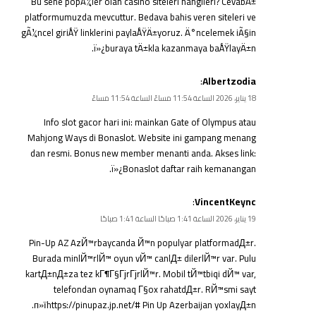
Bu sene popÃ¼ler olan casino siteleri hangileri? CevabÄ±
platformumuzda mevcuttur. Bedava bahis veren siteleri ve
gÃ¼ncel giriÅŸ linklerini paylaÅŸÄ±yoruz. Ä°ncelemek iÃ§in
ï»¿
buraya tÄ±kla
kazanmaya baÅŸlayÄ±n.
:
Albertzodia
18 يناير، 2026 الساعة 11:54 مساءً الساعة 11:54 مساءً
Info slot gacor hari ini: mainkan Gate of Olympus atau
Mahjong Ways di Bonaslot. Website ini gampang menang
dan resmi. Bonus new member menanti anda. Akses link:
ï»¿
Bonaslot daftar
raih kemanangan.
:
VincentKeync
19 يناير، 2026 الساعة 1:41 صباحًا الساعة 1:41 صباحًا
Pin-Up AZ AzЙ™rbaycanda Й™n populyar platformadД±r.
Burada minlЙ™rlЙ™ oyun vЙ™ canlД± dilerlЙ™r var. Pulu
kartД±nД±za tez kГ¶Г§ГјrГјrlЙ™r. Mobil tЙ™tbiqi dЙ™ var,
telefondan oynamaq Г§ox rahatdД±r. RЙ™smi sayt
п»їhttps://pinupaz.jp.net/# Pin Up Azerbaijan yoxlayД±n.