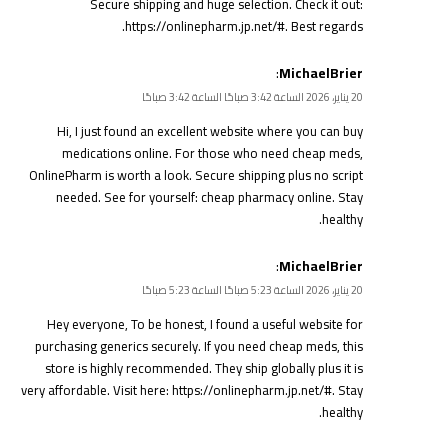
Secure shipping and huge selection. Check it out:
https://onlinepharm.jp.net/#
. Best regards.
:
MichaelBrier
20 يناير، 2026 الساعة 3:42 صباحًا الساعة 3:42 صباحًا
Hi, I just found an excellent website where you can buy
medications online. For those who need cheap meds,
OnlinePharm is worth a look. Secure shipping plus no script
needed. See for yourself:
cheap pharmacy online
. Stay
healthy.
:
MichaelBrier
20 يناير، 2026 الساعة 5:23 صباحًا الساعة 5:23 صباحًا
Hey everyone, To be honest, I found a useful website for
purchasing generics securely. If you need cheap meds, this
store is highly recommended. They ship globally plus it is
very affordable. Visit here:
https://onlinepharm.jp.net/#
. Stay
healthy.