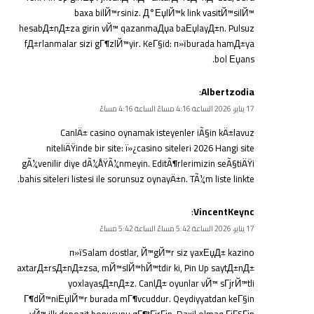
baxa bilЙ™rsiniz. Д°ЕџlЙ™k link vasitЙ™silЙ™
hesabД±nД±za girin vЙ™ qazanmaДџa baЕџlayД±n. Pulsuz
fД±rlanmalar sizi gГ¶zlЙ™yir. KeГ§id: п»ї
burada
hamД±ya
bol Еџans.
:
Albertzodia
17 يناير، 2026 الساعة 4:16 مساءً الساعة 4:16 مساءً
CanlÄ± casino oynamak isteyenler iÃ§in kÄ±lavuz
niteliÄŸinde bir site: ï»¿
casino siteleri 2026
Hangi site
gÃ¼venilir diye dÃ¼ÅŸÃ¼nmeyin. EditÃ¶rlerimizin seÃ§tiÄŸi
bahis siteleri listesi ile sorunsuz oynayÄ±n. TÃ¼m liste linkte.
:
VincentKeync
17 يناير، 2026 الساعة 5:42 مساءً الساعة 5:42 مساءً
п»їSalam dostlar, Й™gЙ™r siz yaxЕџД± kazino
axtarД±rsД±nД±zsa, mЙ™slЙ™hЙ™tdir ki, Pin Up saytД±nД±
yoxlayasД±nД±z. CanlД± oyunlar vЙ™ sГјrЙ™tli
Г¶dЙ™niЕџlЙ™r burada mГ¶vcuddur. Qeydiyyatdan keГ§in