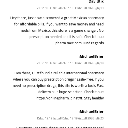
:
Davidtix
19 يناير، 2026 الساعة 10:39 مساءً الساعة 10:39 مساءً
Hey there, Just now discovered a great Mexican pharmacy
for affordable pills. If you want to save money and need
meds from Mexico, this store is a game changer. No
prescription needed and it is safe. Check it out:
pharm.mex.com
. Kind regards.
:
MichaelBrier
19 يناير، 2026 الساعة 10:39 مساءً الساعة 10:39 مساءً
Hey there, I just found a reliable international pharmacy
where you can buy prescription drugs hassle-free. If you
need no prescription drugs, this site is worth a look. Fast
delivery plus huge selection. Check it out:
https://onlinepharm.jp.net/#
. Stay healthy.
:
MichaelBrier
20 يناير، 2026 الساعة 12:19 صباحًا الساعة 12:19 صباحًا