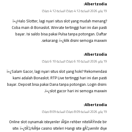
:
Albertzodia
19 يناير، 2026 الساعة 4:12 صباحًا الساعة 4:12 صباحًا
ï»¿Halo Slotter, lagi nyari situs slot yang mudah menang?
Coba main di Bonaslot. Winrate tertinggi hari ini dan pasti
bayar. Isi saldo bisa pakai Pulsa tanpa potongan. Daftar
sekarang: ï»¿
klik disini
semoga maxwin.
:
Albertzodia
19 يناير، 2026 الساعة 6:10 صباحًا الساعة 6:10 صباحًا
ï»¿Salam Gacor, lagi nyari situs slot yang hoki? Rekomendasi
kami adalah Bonaslot. RTP Live tertinggi hari ini dan pasti
bayar. Deposit bisa pakai Dana tanpa potongan. Login disini:
ï»¿
slot gacor hari ini
semoga maxwin.
:
Albertzodia
19 يناير، 2026 الساعة 8:09 صباحًا الساعة 8:09 صباحًا
Online slot oynamak isteyenler iÃ§in rehber niteliÄŸinde bir
site: ï»¿
tÃ¼rkÃ§e casino siteleri
Hangi site gÃ¼venilir diye