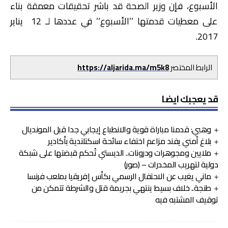
الأسبوع، فإن وزير الصحة قد باشر تحقيقات معمقة بناء
على معطيات قدمتها ’’الأسبوع’’ في عددها لـ 12 يناير
2017.
الرابط المختصر
https://aljarida.ma/m5k8
قد يعجبك ايضا
وهبي: قدمنا مباراة قوية والانطباع إيجابي جدا قبل المونديال
بلاغ أمني يفند مزاعم اختفاء سائحة اسكتلندية بأكادير
ملايين ومجوهرات ودرونات.. الديستي تُحكم قبضتها على شبكة
دولية لتهريب المخدرات – (صور)
ماني يغيب عن الاحتفال الرسمي بكأس إفريقيا بملعب فرنسا
طنجة.. خلاف بسيط ينتهي بجريمة قتل والشرطة تتمكن من
توقيف المشتبه فيه