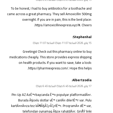
To be honest, I had to buy antibiotics for a toothache and
came across a great pharmacy. They sell Amoxicillin 500mg
overnight. If you are in pain, this is the best place:
https://amoxicillinexpress.xyz/#
. Cheers.
:
Stephenhal
15 يناير، 2026 الساعة 11:07 صباحًا الساعة 11:07 صباحًا
Greetings! Check out this pharmacy online to buy
medications cheaply. This store provides express shipping
on health products. If you want to save, take a look:
https://pharmiexpress.com/
. Hope this helps.
:
Albertzodia
17 يناير، 2026 الساعة 6:45 صباحًا الساعة 6:45 صباحًا
Pin-Up AZ AzÉ™rbaycanda É™n populyar platformadÄ±r.
Burada Ã§oxlu slotlar vÉ™ canlÄ± dilerlÉ™r var. Pulu
kartÄ±nÄ±za tez kÃ¶Ã§Ã¼rÃ¼rlÉ™r. ProqramÄ± dÉ™ var,
telefondan oynamaq Ã§ox rahatdÄ±r. GiriÅŸ linki