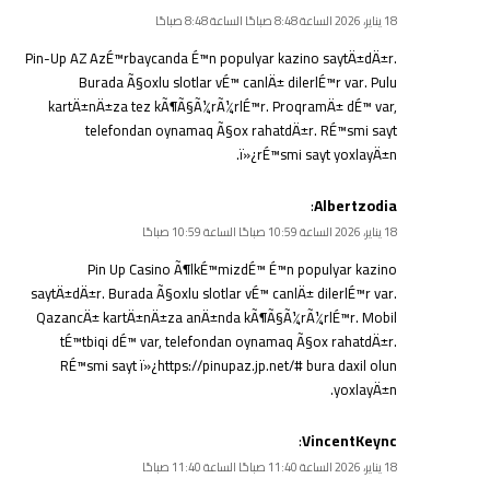
18 يناير، 2026 الساعة 8:48 صباحًا الساعة 8:48 صباحًا
Pin-Up AZ AzÉ™rbaycanda É™n populyar kazino saytÄ±dÄ±r.
Burada Ã§oxlu slotlar vÉ™ canlÄ± dilerlÉ™r var. Pulu
kartÄ±nÄ±za tez kÃ¶Ã§Ã¼rÃ¼rlÉ™r. ProqramÄ± dÉ™ var,
telefondan oynamaq Ã§ox rahatdÄ±r. RÉ™smi sayt
ï»¿
rÉ™smi sayt
yoxlayÄ±n.
:
Albertzodia
18 يناير، 2026 الساعة 10:59 صباحًا الساعة 10:59 صباحًا
Pin Up Casino Ã¶lkÉ™mizdÉ™ É™n populyar kazino
saytÄ±dÄ±r. Burada Ã§oxlu slotlar vÉ™ canlÄ± dilerlÉ™r var.
QazancÄ± kartÄ±nÄ±za anÄ±nda kÃ¶Ã§Ã¼rÃ¼rlÉ™r. Mobil
tÉ™tbiqi dÉ™ var, telefondan oynamaq Ã§ox rahatdÄ±r.
RÉ™smi sayt ï»¿https://pinupaz.jp.net/# bura daxil olun
yoxlayÄ±n.
:
VincentKeync
18 يناير، 2026 الساعة 11:40 صباحًا الساعة 11:40 صباحًا