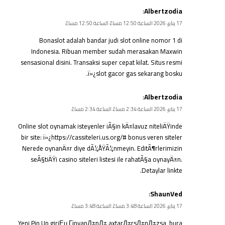
:
Albertzodia
17 يناير، 2026 الساعة 12:50 مساءً الساعة 12:50 مساءً
Bonaslot adalah bandar judi slot online nomor 1 di
Indonesia. Ribuan member sudah merasakan Maxwin
sensasional disini. Transaksi super cepat kilat. Situs resmi
ï»¿
slot gacor
gas sekarang bosku.
:
Albertzodia
17 يناير، 2026 الساعة 2:34 مساءً الساعة 2:34 مساءً
Online slot oynamak isteyenler iÃ§in kÄ±lavuz niteliÄŸinde
bir site: ï»¿https://cassiteleri.us.org/# bonus veren siteler
Nerede oynanÄ±r diye dÃ¼ÅŸÃ¼nmeyin. EditÃ¶rlerimizin
seÃ§tiÄŸi casino siteleri listesi ile rahatÃ§a oynayÄ±n.
Detaylar linkte.
:
ShaunVed
17 يناير، 2026 الساعة 3:48 مساءً الساعة 3:48 مساءً
Yeni Pin Up giriЕџ ГјnvanД±nД± axtarД±rsД±nД±zsa, bura