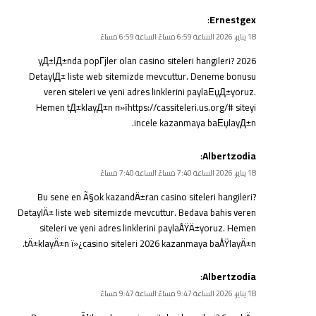
:
Ernestgex
18 يناير، 2026 الساعة 6:59 مساءً الساعة 6:59 مساءً
2026 yД±lД±nda popГјler olan casino siteleri hangileri?
DetaylД± liste web sitemizde mevcuttur. Deneme bonusu
veren siteleri ve yeni adres linklerini paylaЕџД±yoruz.
Hemen tД±klayД±n п»їhttps://cassiteleri.us.org/# siteyi
incele kazanmaya baЕџlayД±n.
:
Albertzodia
18 يناير، 2026 الساعة 7:40 مساءً الساعة 7:40 مساءً
Bu sene en Ã§ok kazandÄ±ran casino siteleri hangileri?
DetaylÄ± liste web sitemizde mevcuttur. Bedava bahis veren
siteleri ve yeni adres linklerini paylaÅŸÄ±yoruz. Hemen
tÄ±klayÄ±n ï»¿
casino siteleri 2026
kazanmaya baÅŸlayÄ±n.
:
Albertzodia
18 يناير، 2026 الساعة 9:47 مساءً الساعة 9:47 مساءً