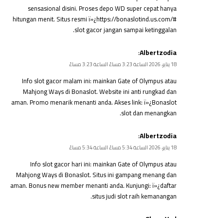
sensasional disini. Proses depo WD super cepat hanya
hitungan menit. Situs resmi ï»¿https://bonaslotind.us.com/#
slot gacor jangan sampai ketinggalan.
:
Albertzodia
18 يناير، 2026 الساعة 3:23 مساءً الساعة 3:23 مساءً
Info slot gacor malam ini: mainkan Gate of Olympus atau
Mahjong Ways di Bonaslot. Website ini anti rungkad dan
aman. Promo menarik menanti anda. Akses link: ï»¿
Bonaslot
slot
dan menangkan.
:
Albertzodia
18 يناير، 2026 الساعة 5:34 مساءً الساعة 5:34 مساءً
Info slot gacor hari ini: mainkan Gate of Olympus atau
Mahjong Ways di Bonaslot. Situs ini gampang menang dan
aman. Bonus new member menanti anda. Kunjungi: ï»¿
daftar
situs judi slot
raih kemanangan.