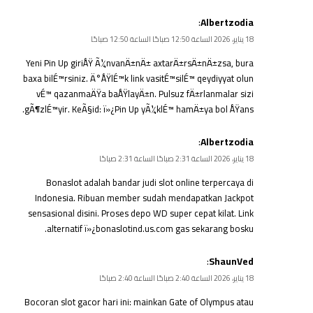
:
Albertzodia
18 يناير، 2026 الساعة 12:50 صباحًا الساعة 12:50 صباحًا
Yeni Pin Up giriÅŸ Ã¼nvanÄ±nÄ± axtarÄ±rsÄ±nÄ±zsa, bura
baxa bilÉ™rsiniz. Ä°ÅŸlÉ™k link vasitÉ™silÉ™ qeydiyyat olun
vÉ™ qazanmaÄŸa baÅŸlayÄ±n. Pulsuz fÄ±rlanmalar sizi
gÃ¶zlÉ™yir. KeÃ§id: ï»¿
Pin Up yÃ¼klÉ™
hamÄ±ya bol ÅŸans.
:
Albertzodia
18 يناير، 2026 الساعة 2:31 صباحًا الساعة 2:31 صباحًا
Bonaslot adalah bandar judi slot online terpercaya di
Indonesia. Ribuan member sudah mendapatkan Jackpot
sensasional disini. Proses depo WD super cepat kilat. Link
alternatif ï»¿
bonaslotind.us.com
gas sekarang bosku.
:
ShaunVed
18 يناير، 2026 الساعة 2:40 صباحًا الساعة 2:40 صباحًا
Bocoran slot gacor hari ini: mainkan Gate of Olympus atau