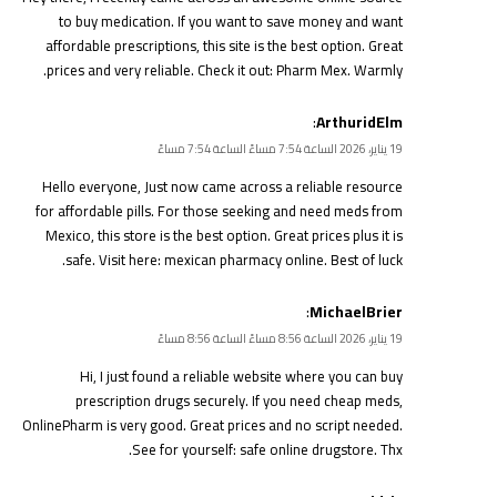
to buy medication. If you want to save money and want
affordable prescriptions, this site is the best option. Great
prices and very reliable. Check it out:
Pharm Mex
. Warmly.
:
ArthuridElm
19 يناير، 2026 الساعة 7:54 مساءً الساعة 7:54 مساءً
Hello everyone, Just now came across a reliable resource
for affordable pills. For those seeking and need meds from
Mexico, this store is the best option. Great prices plus it is
safe. Visit here:
mexican pharmacy online
. Best of luck.
:
MichaelBrier
19 يناير، 2026 الساعة 8:56 مساءً الساعة 8:56 مساءً
Hi, I just found a reliable website where you can buy
prescription drugs securely. If you need cheap meds,
OnlinePharm is very good. Great prices and no script needed.
See for yourself:
safe online drugstore
. Thx.