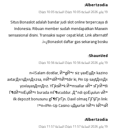
:
Albertzodia
19 يناير، 2026 الساعة 10:05 صباحًا الساعة 10:05 صباحًا
Situs Bonaslot adalah bandar judi slot online terpercaya di
Indonesia. Ribuan member sudah mendapatkan Maxwin
sensasional disini. Transaksi super cepat kilat. Link alternatif
ï»¿
Bonaslot daftar
gas sekarang bosku.
:
ShaunVed
19 يناير، 2026 الساعة 10:56 صباحًا الساعة 10:56 صباحًا
п»їSalam dostlar, Й™gЙ™r siz yaxЕџД± kazino
axtarД±rsД±nД±zsa, mЙ™slЙ™hЙ™tdir ki, Pin Up saytД±nД±
yoxlayasД±nД±z. YГјksЙ™k Й™msallar vЙ™ sГјrЙ™tli
Г¶dЙ™niЕџlЙ™r burada mГ¶vcuddur. Д°ndi qoЕџulun vЙ™
ilk depozit bonusunu gГ¶tГјrГјn. Daxil olmaq ГјГ§Гјn link:
п»ї
Pin-Up Casino
uДџurlar hЙ™r kЙ™sЙ™!
:
Albertzodia
19 يناير، 2026 الساعة 11:57 صباحًا الساعة 11:57 صباحًا