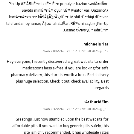
Pin-Up AZ Ã¶lkÉ™mizdÉ™ É™n populyar kazino saytÄ±dÄ±r.
Saytda minlÉ™rlÉ™ oyun vÉ™ Aviator var. QazancÄ±
kartÄ±nÄ±za tez kÃ¶Ã§Ã¼rÃ¼rlÉ™r. Mobil tÉ™tbiqi dÉ™ var,
telefondan oynamaq Ã§ox rahatdÄ±r. RÉ™smi sayt ï»¿
Pin-Up
Casino
tÃ¶vsiyÉ™ edirÉ™m.
:
MichaelBrier
19 يناير، 2026 الساعة 2:08 مساءً الساعة 2:08 مساءً
Hey everyone, I recently discovered a great website to order
medications hassle-free. If you are looking for safe
pharmacy delivery, this store is worth a look. Fast delivery
plus huge selection. Check it out:
check availability
. Best
regards.
:
ArthuridElm
19 يناير، 2026 الساعة 2:32 مساءً الساعة 2:32 مساءً
Greetings, Just now stumbled upon the best website for
affordable pills. If you want to buy generic pills safely, this
site is highly recommended. It has wholesale rates