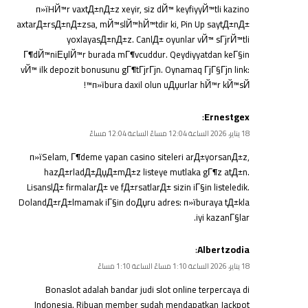
п»їHЙ™r vaxtД±nД±z xeyir, siz dЙ™ keyfiyyЙ™tli kazino
axtarД±rsД±nД±zsa, mЙ™slЙ™hЙ™tdir ki, Pin Up saytД±nД±
yoxlayasД±nД±z. CanlД± oyunlar vЙ™ sГјrЙ™tli
Г¶dЙ™niЕџlЙ™r burada mГ¶vcuddur. Qeydiyyatdan keГ§in
vЙ™ ilk depozit bonusunu gГ¶tГјrГјn. Oynamaq ГјГ§Гјn link:
п»ї
bura daxil olun
uДџurlar hЙ™r kЙ™sЙ™!
:
Ernestgex
18 يناير، 2026 الساعة 12:04 مساءً الساعة 12:04 مساءً
п»їSelam, Г¶deme yapan casino siteleri arД±yorsanД±z,
hazД±rladД±ДџД±mД±z listeye mutlaka gГ¶z atД±n.
LisanslД± firmalarД± ve fД±rsatlarД± sizin iГ§in listeledik.
DolandД±rД±lmamak iГ§in doДџru adres: п»ї
buraya tД±kla
iyi kazanГ§lar.
:
Albertzodia
18 يناير، 2026 الساعة 1:10 مساءً الساعة 1:10 مساءً
Bonaslot adalah bandar judi slot online terpercaya di
Indonesia. Ribuan member sudah mendapatkan Jackpot