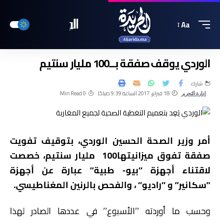
Aa
الوردي يوقف صفقة بــ100 مليار سنتيم
شارك
18 فبراير، 2017 الساعة 9:39 صباحًا
0 Min Read
إدارة التحرير
أمر وزير الصحة الحسين الوردي، بتوقيف تفويت
صفقة تفوق ميزانيتها100 مليار سنتيم، خصصت
لاقتناء أجهزة ’’بيو- طبية’’ عبارة عن أجهزة
’’سكانير’’ و ’’راديو’’ ، والفحص بالرنين المغناطيسي.
وحسب ما أوردته ’’الأسبوع’’ في عددها الصادر لهذا