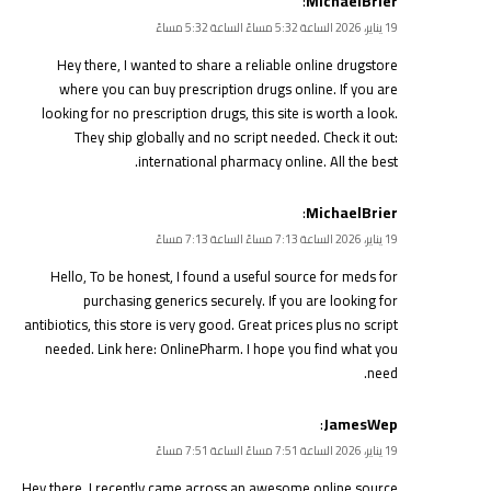
:
MichaelBrier
19 يناير، 2026 الساعة 5:32 مساءً الساعة 5:32 مساءً
Hey there, I wanted to share a reliable online drugstore
where you can buy prescription drugs online. If you are
looking for no prescription drugs, this site is worth a look.
They ship globally and no script needed. Check it out:
international pharmacy online
. All the best.
:
MichaelBrier
19 يناير، 2026 الساعة 7:13 مساءً الساعة 7:13 مساءً
Hello, To be honest, I found a useful source for meds for
purchasing generics securely. If you are looking for
antibiotics, this store is very good. Great prices plus no script
needed. Link here:
OnlinePharm
. I hope you find what you
need.
:
JamesWep
19 يناير، 2026 الساعة 7:51 مساءً الساعة 7:51 مساءً
Hey there, I recently came across an awesome online source