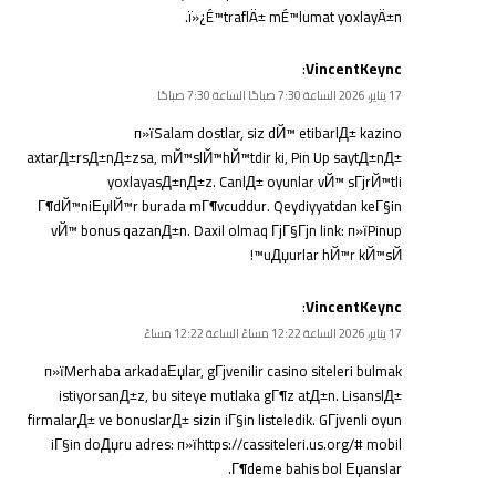
ï»¿
É™traflÄ± mÉ™lumat
yoxlayÄ±n.
:
VincentKeync
17 يناير، 2026 الساعة 7:30 صباحًا الساعة 7:30 صباحًا
п»їSalam dostlar, siz dЙ™ etibarlД± kazino
axtarД±rsД±nД±zsa, mЙ™slЙ™hЙ™tdir ki, Pin Up saytД±nД±
yoxlayasД±nД±z. CanlД± oyunlar vЙ™ sГјrЙ™tli
Г¶dЙ™niЕџlЙ™r burada mГ¶vcuddur. Qeydiyyatdan keГ§in
vЙ™ bonus qazanД±n. Daxil olmaq ГјГ§Гјn link: п»ї
Pinup
uДџurlar hЙ™r kЙ™sЙ™!
:
VincentKeync
17 يناير، 2026 الساعة 12:22 مساءً الساعة 12:22 مساءً
п»їMerhaba arkadaЕџlar, gГјvenilir casino siteleri bulmak
istiyorsanД±z, bu siteye mutlaka gГ¶z atД±n. LisanslД±
firmalarД± ve bonuslarД± sizin iГ§in listeledik. GГјvenli oyun
iГ§in doДџru adres: п»їhttps://cassiteleri.us.org/# mobil
Г¶deme bahis bol Еџanslar.