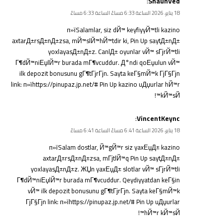
:
ShaunVed
18 يناير، 2026 الساعة 6:33 مساءً الساعة 6:33 مساءً
п»їSalamlar, siz dЙ™ keyfiyyЙ™tli kazino
axtarД±rsД±nД±zsa, mЙ™slЙ™hЙ™tdir ki, Pin Up saytД±nД±
yoxlayasД±nД±z. CanlД± oyunlar vЙ™ sГјrЙ™tli
Г¶dЙ™niЕџlЙ™r burada mГ¶vcuddur. Д°ndi qoЕџulun vЙ™
ilk depozit bonusunu gГ¶tГјrГјn. Sayta keГ§mЙ™k ГјГ§Гјn
link: п»їhttps://pinupaz.jp.net/# Pin Up kazino uДџurlar hЙ™r
kЙ™sЙ™!
:
VincentKeync
18 يناير، 2026 الساعة 6:41 مساءً الساعة 6:41 مساءً
п»їSalam dostlar, Й™gЙ™r siz yaxЕџД± kazino
axtarД±rsД±nД±zsa, mГјtlЙ™q Pin Up saytД±nД±
yoxlayasД±nД±z. ЖЏn yaxЕџД± slotlar vЙ™ sГјrЙ™tli
Г¶dЙ™niЕџlЙ™r burada mГ¶vcuddur. Qeydiyyatdan keГ§in
vЙ™ ilk depozit bonusunu gГ¶tГјrГјn. Sayta keГ§mЙ™k
ГјГ§Гјn link: п»їhttps://pinupaz.jp.net/# Pin Up uДџurlar
hЙ™r kЙ™sЙ™!