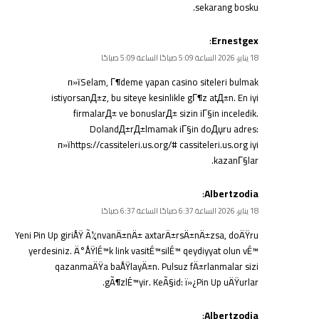
sekarang bosku.
:
Ernestgex
18 يناير، 2026 الساعة 5:09 صباحًا الساعة 5:09 صباحًا
п»їSelam, Г¶deme yapan casino siteleri bulmak
istiyorsanД±z, bu siteye kesinlikle gГ¶z atД±n. En iyi
firmalarД± ve bonuslarД± sizin iГ§in inceledik.
DolandД±rД±lmamak iГ§in doДџru adres:
п»їhttps://cassiteleri.us.org/# cassiteleri.us.org iyi
kazanГ§lar.
:
Albertzodia
18 يناير، 2026 الساعة 6:37 صباحًا الساعة 6:37 صباحًا
Yeni Pin Up giriÅŸ Ã¼nvanÄ±nÄ± axtarÄ±rsÄ±nÄ±zsa, doÄŸru
yerdesiniz. Ä°ÅŸlÉ™k link vasitÉ™silÉ™ qeydiyyat olun vÉ™
qazanmaÄŸa baÅŸlayÄ±n. Pulsuz fÄ±rlanmalar sizi
gÃ¶zlÉ™yir. KeÃ§id: ï»¿
Pin Up
uÄŸurlar.
:
Albertzodia