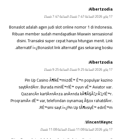
:
Albertzodia
17 يناير، 2026 الساعة 7:47 مساءً الساعة 7:47 مساءً
Bonaslot adalah agen judi slot online nomor 1 di Indonesia.
Ribuan member sudah mendapatkan Maxwin sensasional
disini. Transaksi super cepat hanya hitungan menit. Link
alternatif ï»¿
Bonaslot link alternatif
gas sekarang bosku.
:
Albertzodia
17 يناير، 2026 الساعة 9:25 مساءً الساعة 9:25 مساءً
Pin Up Casino Ã¶lkÉ™mizdÉ™ É™n populyar kazino
saytÄ±dÄ±r. Burada minlÉ™rlÉ™ oyun vÉ™ Aviator var.
QazancÄ± kartÄ±nÄ±za anÄ±nda kÃ¶Ã§Ã¼rÃ¼rlÉ™r.
ProqramÄ± dÉ™ var, telefondan oynamaq Ã§ox rahatdÄ±r.
RÉ™smi sayt ï»¿
Pin Up
tÃ¶vsiyÉ™ edirÉ™m.
:
VincentKeync
17 يناير، 2026 الساعة 11:08 مساءً الساعة 11:08 مساءً