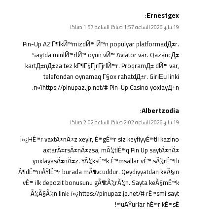
:
Ernestgex
19 يناير، 2026 الساعة 1:57 صباحًا الساعة 1:57 صباحًا
Pin-Up AZ Г¶lkЙ™mizdЙ™ Й™n populyar platformadД±r.
Saytda minlЙ™rlЙ™ oyun vЙ™ Aviator var. QazancД±
kartД±nД±za tez kГ¶Г§ГјrГјrlЙ™r. ProqramД± dЙ™ var,
telefondan oynamaq Г§ox rahatdД±r. GiriЕџ linki
п»їhttps://pinupaz.jp.net/# Pin-Up Casino yoxlayД±n.
:
Albertzodia
19 يناير، 2026 الساعة 2:02 صباحًا الساعة 2:02 صباحًا
ï»¿HÉ™r vaxtÄ±nÄ±z xeyir, É™gÉ™r siz keyfiyyÉ™tli kazino
axtarÄ±rsÄ±nÄ±zsa, mÃ¼tlÉ™q Pin Up saytÄ±nÄ±
yoxlayasÄ±nÄ±z. YÃ¼ksÉ™k É™msallar vÉ™ sÃ¼rÉ™tli
Ã¶dÉ™niÅŸlÉ™r burada mÃ¶vcuddur. Qeydiyyatdan keÃ§in
vÉ™ ilk depozit bonusunu gÃ¶tÃ¼rÃ¼n. Sayta keÃ§mÉ™k
Ã¼Ã§Ã¼n link: ï»¿https://pinupaz.jp.net/# rÉ™smi sayt
uÄŸurlar hÉ™r kÉ™sÉ™!