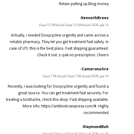
Retain putting up.
Blog money
:
KennethBrees
14 يناير، 2026 الساعة 12:58 مساءً الساعة 12:58 مساءً
Actually, I needed Doxycycline urgently and came across a
reliable pharmacy. They let you get treatment fast safely. In
case of UTI, this is the best place. Fast shipping guaranteed.
Check it out:
z-pak no prescription
. Cheers.
:
Cameronutire
14 يناير، 2026 الساعة 7:06 مساءً الساعة 7:06 مساءً
Recently, I was looking for Doxycycline urgently and found a
great source. You can get treatment fast securely. For
treating a toothache, check this shop. Fast shipping available.
More info:
https://antibioticsexpress.com/#
. Highly
recommended.
:
RaymondBuh
15 يناير، 2026 الساعة 8:23 صباحًا الساعة 8:23 صباحًا