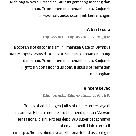
Mahjong Ways di Bonaslot. Situs ini gampang menang dan
aman. Promo menarik menanti anda. Kunjungi:
п»ї
bonaslotind.us.com
raih kemanangan.
:
Albertzodia
18 يناير، 2026 الساعة 4:27 صباحًا الساعة 4:27 صباحًا
Bocoran slot gacor malam ini: mainkan Gate of Olympus
atau Mahjong Ways di Bonaslot. Situs ini gampang menang
dan aman. Promo menarik menanti anda. Kunjungi:
ï»¿https://bonaslotind.us.com/# situs slot resmi dan
menangkan.
:
VincentKeync
18 يناير، 2026 الساعة 4:42 صباحًا الساعة 4:42 صباحًا
Bonaslot adalah agen judi slot online terpercaya di
Indonesia. Ribuan member sudah mendapatkan Maxwin
sensasional disini. Proses depo WD super cepat hanya
hitungan menit. Link alternatif
п»їhttps://bonaslotind.us.com/# bonaslotind.us.com gas