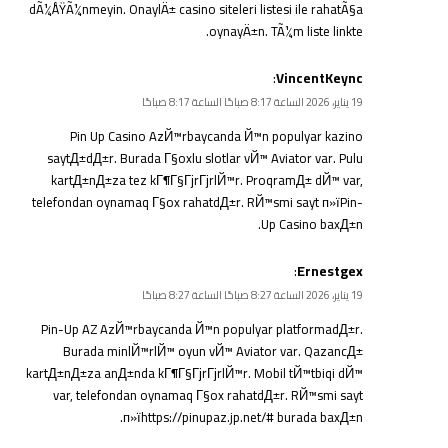
dÃ¼ÅŸÃ¼nmeyin. OnaylÄ± casino siteleri listesi ile rahatÃ§a
oynayÄ±n. TÃ¼m liste linkte.
:
VincentKeync
19 يناير، 2026 الساعة 8:17 صباحًا الساعة 8:17 صباحًا
Pin Up Casino AzЙ™rbaycanda Й™n populyar kazino
saytД±dД±r. Burada Г§oxlu slotlar vЙ™ Aviator var. Pulu
kartД±nД±za tez kГ¶Г§ГјrГјrlЙ™r. ProqramД± dЙ™ var,
telefondan oynamaq Г§ox rahatdД±r. RЙ™smi sayt п»ї
Pin-
Up Casino
baxД±n.
:
Ernestgex
19 يناير، 2026 الساعة 8:27 صباحًا الساعة 8:27 صباحًا
Pin-Up AZ AzЙ™rbaycanda Й™n populyar platformadД±r.
Burada minlЙ™rlЙ™ oyun vЙ™ Aviator var. QazancД±
kartД±nД±za anД±nda kГ¶Г§ГјrГјrlЙ™r. Mobil tЙ™tbiqi dЙ™
var, telefondan oynamaq Г§ox rahatdД±r. RЙ™smi sayt
п»їhttps://pinupaz.jp.net/# burada baxД±n.