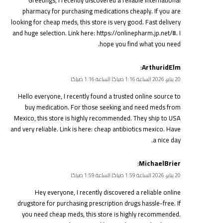
Greetings, I recently discovered a reliable international
pharmacy for purchasing medications cheaply. If you are
looking for cheap meds, this store is very good. Fast delivery
and huge selection. Link here:
https://onlinepharm.jp.net/#
. I
hope you find what you need.
:
ArthuridElm
20 يناير، 2026 الساعة 1:16 صباحًا الساعة 1:16 صباحًا
Hello everyone, I recently found a trusted online source to
buy medication. For those seeking and need meds from
Mexico, this store is highly recommended. They ship to USA
and very reliable. Link is here:
cheap antibiotics mexico
. Have
a nice day.
:
MichaelBrier
20 يناير، 2026 الساعة 1:59 صباحًا الساعة 1:59 صباحًا
Hey everyone, I recently discovered a reliable online
drugstore for purchasing prescription drugs hassle-free. If
you need cheap meds, this store is highly recommended.