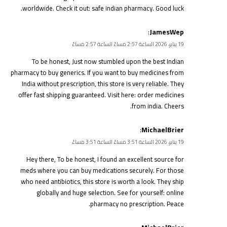
worldwide. Check it out:
safe indian pharmacy
. Good luck.
:
JamesWep
19 يناير، 2026 الساعة 2:57 مساءً الساعة 2:57 مساءً
To be honest, Just now stumbled upon the best Indian
pharmacy to buy generics. If you want to buy medicines from
India without prescription, this store is very reliable. They
offer fast shipping guaranteed. Visit here:
order medicines
from india
. Cheers.
:
MichaelBrier
19 يناير، 2026 الساعة 3:51 مساءً الساعة 3:51 مساءً
Hey there, To be honest, I found an excellent source for
meds where you can buy medications securely. For those
who need antibiotics, this store is worth a look. They ship
globally and huge selection. See for yourself:
online
pharmacy no prescription
. Peace.