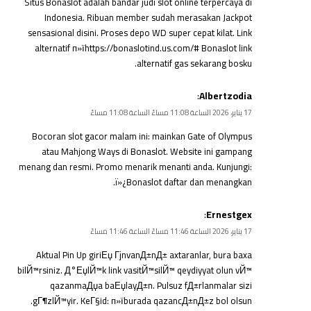
Situs Bonaslot adalah bandar judi slot online terpercaya di
Indonesia. Ribuan member sudah merasakan Jackpot
sensasional disini. Proses depo WD super cepat kilat. Link
alternatif п»їhttps://bonaslotind.us.com/# Bonaslot link
alternatif gas sekarang bosku.
:
Albertzodia
17 يناير، 2026 الساعة 11:08 مساءً الساعة 11:08 مساءً
Bocoran slot gacor malam ini: mainkan Gate of Olympus
atau Mahjong Ways di Bonaslot. Website ini gampang
menang dan resmi. Promo menarik menanti anda. Kunjungi:
ï»¿
Bonaslot daftar
dan menangkan.
:
Ernestgex
17 يناير، 2026 الساعة 11:46 مساءً الساعة 11:46 مساءً
Aktual Pin Up giriЕџ ГјnvanД±nД± axtaranlar, bura baxa
bilЙ™rsiniz. Д°ЕџlЙ™k link vasitЙ™silЙ™ qeydiyyat olun vЙ™
qazanmaДџa baЕџlayД±n. Pulsuz fД±rlanmalar sizi
gГ¶zlЙ™yir. KeГ§id: п»ї
burada
qazancД±nД±z bol olsun.