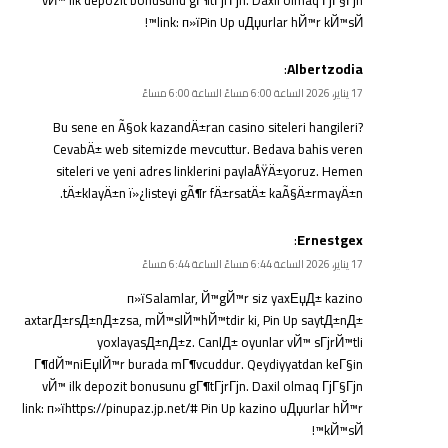
vЙ™ ilk depozit bonusunu gГ¶tГјrГјn. Daxil olmaq ГјГ§Гјn
link: п»ї
Pin Up
uДџurlar hЙ™r kЙ™sЙ™!
:
Albertzodia
17 يناير، 2026 الساعة 6:00 مساءً الساعة 6:00 مساءً
Bu sene en Ã§ok kazandÄ±ran casino siteleri hangileri?
CevabÄ± web sitemizde mevcuttur. Bedava bahis veren
siteleri ve yeni adres linklerini paylaÅŸÄ±yoruz. Hemen
tÄ±klayÄ±n ï»¿
listeyi gÃ¶r
fÄ±rsatÄ± kaÃ§Ä±rmayÄ±n.
:
Ernestgex
17 يناير، 2026 الساعة 6:44 مساءً الساعة 6:44 مساءً
п»їSalamlar, Й™gЙ™r siz yaxЕџД± kazino
axtarД±rsД±nД±zsa, mЙ™slЙ™hЙ™tdir ki, Pin Up saytД±nД±
yoxlayasД±nД±z. CanlД± oyunlar vЙ™ sГјrЙ™tli
Г¶dЙ™niЕџlЙ™r burada mГ¶vcuddur. Qeydiyyatdan keГ§in
vЙ™ ilk depozit bonusunu gГ¶tГјrГјn. Daxil olmaq ГјГ§Гјn
link: п»їhttps://pinupaz.jp.net/# Pin Up kazino uДџurlar hЙ™r
kЙ™sЙ™!