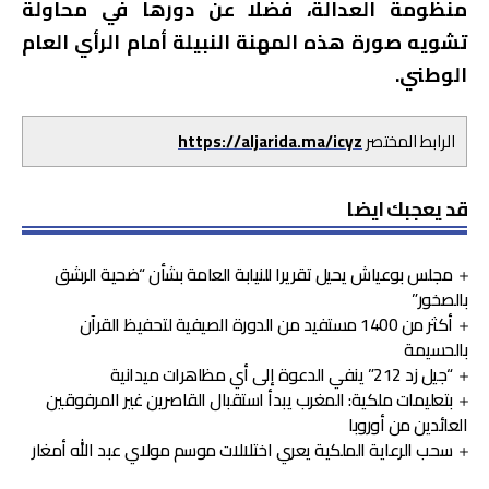
منظومة العدالة، فضلا عن دورها في محاولة
تشويه صورة هذه المهنة النبيلة أمام الرأي العام
الوطني.
الرابط المختصر
https://aljarida.ma/icyz
قد يعجبك ايضا
مجلس بوعياش يحيل تقريرا للنيابة العامة بشأن “ضحية الرشق
بالصخور”
أكثر من 1400 مستفيد من الدورة الصيفية لتحفيظ القرآن
بالحسيمة
“جيل زد 212” ينفي الدعوة إلى أي مظاهرات ميدانية
بتعليمات ملكية: المغرب يبدأ استقبال القاصرين غير المرفوقين
العائدين من أوروبا
سحب الرعاية الملكية يعري اختلالات موسم مولاي عبد الله أمغار