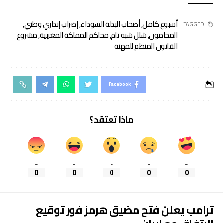
أسبوع كامل
,
أصحاب البذلة السوداء
,
إضراب إنذاري وطني
,
TAGGED:
المحامون
,
شلل شبه تام
,
محاكم المملكة المغربية
,
مشروع
القانون المنظم للمهنة
Facebook
ماذا تعتقد؟
_
_
_
_
_
0
0
0
0
0
ترامب يعلن فتح مضيق هرمز فور توقيع