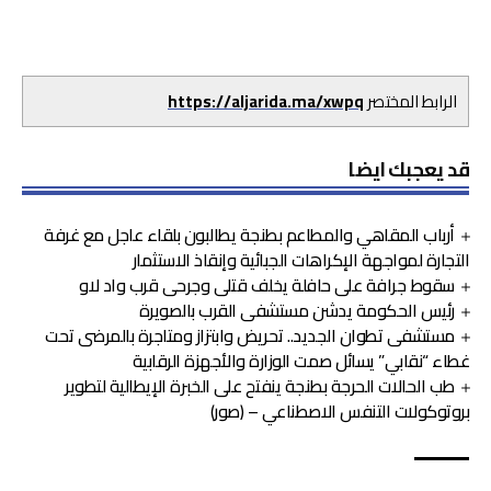
الرابط المختصر
https://aljarida.ma/xwpq
قد يعجبك ايضا
أرباب المقاهي والمطاعم بطنجة يطالبون بلقاء عاجل مع غرفة
التجارة لمواجهة الإكراهات الجبائية وإنقاذ الاستثمار
سقوط جرافة على حافلة يخلف قتلى وجرحى قرب واد لاو
رئيس الحكومة يدشن مستشفى القرب بالصويرة
مستشفى تطوان الجديد.. تحريض وابتزاز ومتاجرة بالمرضى تحت
غطاء “نقابي” يسائل صمت الوزارة والأجهزة الرقابية
طب الحالات الحرجة بطنجة ينفتح على الخبرة الإيطالية لتطوير
بروتوكولات التنفس الاصطناعي – (صور)