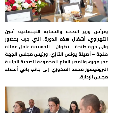
وترأس وزير الصحة والحماية الاجتماعية أمين
التهراوي، أشغال هذه الدورة، التي جرت بحضور
والي جهة طنجة – تطوان – الحسيمة عامل عمالة
طنجة – أصيلة يونس التازي، ورئيس مجلس الجهة
عمر مورو، والمدير العام للمجموعة الصحية الترابية
البروفيسور محمد العكوري، إلى جانب باقي أعضاء
مجلس الإدارة.