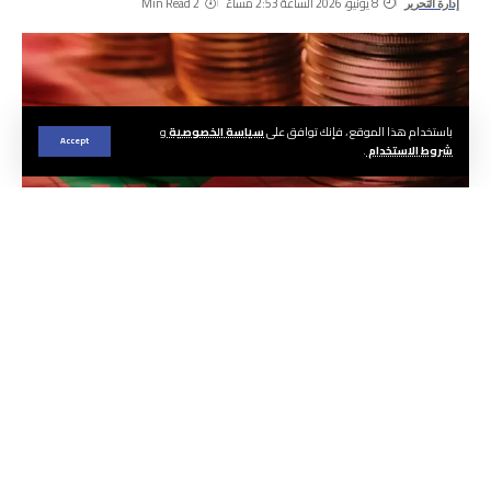
8 يونيو، 2026 الساعة 2:53 مساءً
2 Min Read
إدارة التحرير
باستخدام هذا الموقع ، فإنك توافق على
سياسة الخصوصية
و
Accept
شروط الاستخدام
.
الجريدة ا هيئة التحرير
أفادت المندوبية السامية للتخطيط، بأن نتائج
الحسابات الوطنية لسنة 2025 أظهرت أن النمو