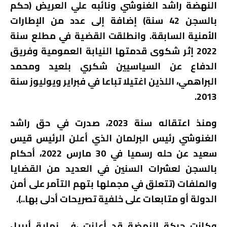
النهضة راشد الغنوشي ونائبه علي العريض (حكم
بالسجن 42 سنة) إضافة إلى عدد من الإطارات
الأمنية السابقة. وانطلقت القضية في مطلع سنة
2022 إثر شكوى قدمتها النيابة العمومية وفريق
الدفاع عن السياسيين شكري بلعيد ومحمد
البراهمي، اللذين اغتيلا تباعا في فبراير ويوليوز سنة
2013.
ومنذ اعتقاله سنة 2023، صدرت في حق راشد
الغنوشي رئيس البرلمان الذي أعلن الرئيس قيس
سعيد عن حله رسميا في 30 مارس 2022، أحكام
بالسجن لعشرات السنين في العديد من القضايا
والملفات (تتعلق في مجملها بتهم التآمر على أمن
الدولة أو متابعات على خلفية تصريحات أدلى بها..).
وكانت حركة النهضة قد أعلنت ،في نهاية أبريل