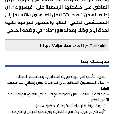
الماضي على صفحتها الرسمية على “فيسبوك”، أن
إدارة السجن “اضطرت” لنقل الغنوشي (84 سنة) إلى
المستشفى لتلقي العلاج والخضوع لمراقبة طبية
لمدة أيام وذلك بعد تدهور “حاد” في وضعه الصحي.
الرابط المختصر
https://aljarida.ma/co29
قد يعجبك ايضا
مدريد تتأهب لمواجهة موجة اقتحام جديدة لسبتة المحتلة
اتحاد المسيحيين المغاربة يدين تصريحات قس إسباني دعا لقصف
الرباط
صحيفة إسبانية تستغل صورة جريح فلسطيني لتلفيق اتهامات ضد
الأمن المغربي
تسوية مرتقبة لإنهاء أزمة إغلاق مضيق هرمز
“أربع شرائح مورتديلا”.. سوء التغذية يثير غضب الجيش والشرطة