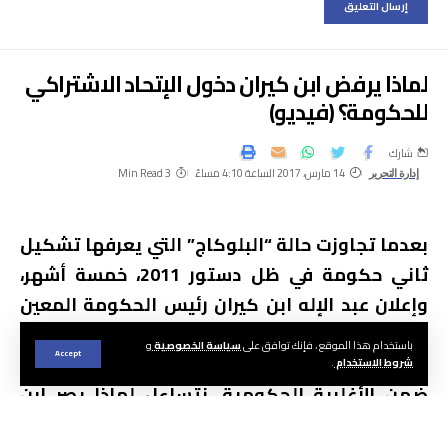
لماذا يرفض ابن كيران دخول الإتحاد الاشتراكي
للحكومة؟ (فيديو)
شارك
14 مارس، 2017 الساعة 4:10 مساءً
3 Min Read
إدارة التحرير
بعدما تجاوزت حالة “البلوكاج” التي يعرفها تشكيل
ثاني حكومة في ظل دستور 2011، خمسة أشهر،
وإعلان عبد الإله ابن كيران رئيس الحكومة المعين
بشكل صريح وواضح نهاية الأسبوع المنصرم
باستخدام هذا الموقع ، فإنك توافق على
سياسة الخصوصية
و
Accept
بالوليدية أن الإتحاد الاشتراكي يستحيل أن يكون
شروط الاستخدام
.
ضمن الأغلبية الحكومية، نتساءل لماذا يصر ابن
كيران على رفض دخول الاتحاد الاشتراكي للحكومة؟