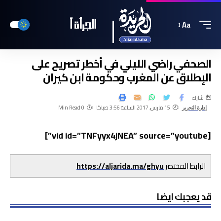
Aa
الصحفي راضي الليلي في أخطر تصريح على
الإطلاق عن المغرب وحكومة ابن كيران
شارك
15 مارس، 2017 الساعة 3:56 صباحًا
0 Min Read
إدارة التحرير
[vid id=”TNFyyx4jNEA” source=”youtube”]
الرابط المختصر
https://aljarida.ma/ghyu
قد يعجبك ايضا