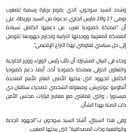
وشدد السيد سوخون، الذي يقوم بزيارة رسمية للمغرب
يومي 27 و28 مارس الجاري، بدعوة من السيد بوريطة، على
أن “مملكة كمبوديا تعرب عن دعمها الكامل لسيادة
المملكة المغربية ووحدتها الترابية وتحترم جهودها للتوصل
إلى حل سياسي تفاوضي لهذا النزاع الإقليمي”.
وجاء في البيان المشترك أن نائب رئيس الوزراء ووزير الخارجية
والتعاون الدولي بمملكة كمبوديا أكد، أيضا، دعم كمبوديا
الكامل للجهود التي يبذلها الأمين العام للأمم المتحدة
أنطونيو غوتيريش، ومبعوثه الشخصي للصحراء ستافان دي
ميستورا ، والتي تتماشى مع معايير قرارات مجلس الأمن
ذات الصلة بهذا الشأن.
وفي هذا السياق، أشاد السيد سوخون ب”الجهود الجدية
والواقعية وذات المصداقية” التي يبذلها المغرب.