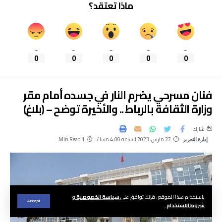
ماذا تعتقد؟
_
_
_
_
_
0
0
0
0
0
فنان مسرحي يضرم النار في جسده أمام مقر
وزارة الثقافة بالرباط .. والأخيرة توضح – (بلاغ)
شارك
27 مارس، 2023 الساعة 4:00 مساءً
1 Min Read
إدارة التحرير
باستخدام هذا الموقع ، فإنك توافق على
سياسة الخصوصية
و
Accept
شروط الاستخدام
.