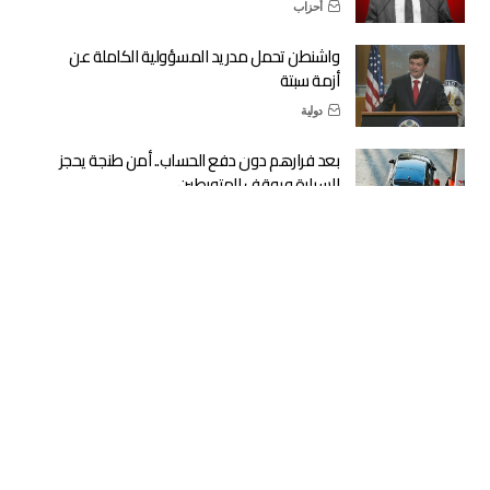
أحزاب
واشنطن تحمل مدريد المسؤولية الكاملة عن
أزمة سبتة
دولية
بعد فرارهم دون دفع الحساب.. أمن طنجة يحجز
السيارة ويوقف المتورطين
أمن
“جيل زد 212” ينفي الدعوة إلى أي مظاهرات
ميدانية
مجتمع
بتعليمات ملكية: المغرب يبدأ استقبال القاصرين
غير المرفوقين العائدين من أوروبا
مجتمع
سحب الرعاية الملكية يعري اختلالات موسم