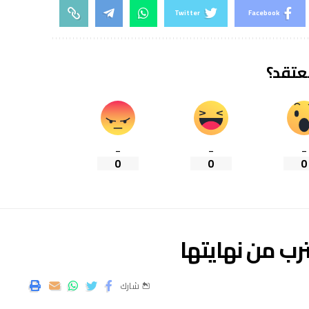
Twitter
Facebook
تعتقد؟
_
_
_
0
0
0
رب من نهايتها
شارك