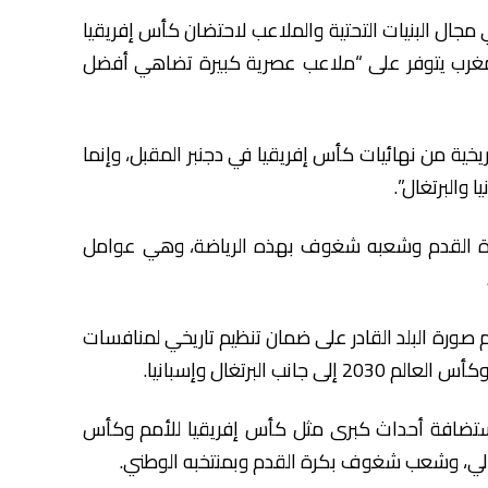
جال البنيات التحتية والملاعب لاحتضان كأس إفريقيا
203″، مشيرا إلى أن المغرب يتوفر على “ملاعب عصرية كبيرة تضاهي أفضل
خية من نهائيات كأس إفريقيا في دجنبر المقبل، وإنما
رة القدم وشعبه شغوف بهذه الرياضة، وهي عوامل
الم صورة البلد القادر على ضمان تنظيم تاريخي لمنافسات
تضافة أحداث كبرى مثل كأس إفريقيا للأمم وكأس
حالي، وشعب شغوف بكرة القدم وبمنتخبه الوطني.