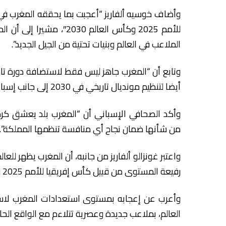
وأضاف خوسيه ألفاريز “أعجبت بما يحققه المغرب في م
للأمم 2025 وكأس العالم 0
الملاعب في العالم وبنيات تحتية من الجيل الجديد”.
وتابع أن “المغرب جاهز ليس فقط لاستضافة دورة تاري
أيضا لتنظيم مونديال تاريخي في 2030 إلى جانب إسبانيا والبرتغال”.
وأكد الصحافي الإسباني أن “المغرب بلد يعشق ك
من شأنها ضمان نجاح أي منافسة تنظمها المملكة”.
واعتبر غونزالو ألفاريز من جانبه، أن المغرب يظهر للع
رفيعة المستوى من قبيل كأس إفريقيا للأمم 2025 وكأس العالم 2030 إلى جانب البرتغال وإسبانيا.
وأعرب عن إعجابه بمستوى استعدادات المغرب لاس
العالم، بملاعب جديدة وعصرية تتلاءم مع الواقع ال