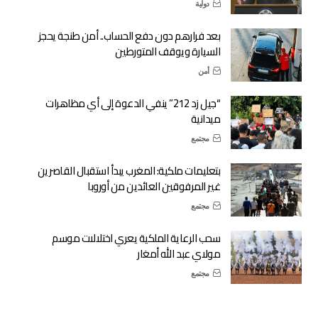
دولية
بعد فرارهم دون دفع الحساب.. أمن طنجة يحجز
السيارة ويوقف المتورطين
أمن
“جيل زد 212” ينفي الدعوة إلى أي مظاهرات
ميدانية
مجتمع
بتعليمات ملكية: المغرب يبدأ استقبال القاصرين
غير المرفوقين العائدين من أوروبا
مجتمع
سحب الرعاية الملكية يعري اختلالات موسم
مولاي عبد الله أمغار
مجتمع