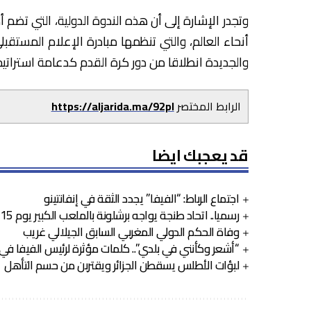
والجديدة انطلاقا من دور كرة القدم كدعامة استراتيج
الرابط المختصر
https://aljarida.ma/92pl
قد يعجبك ايضا
اجتماع الرباط: “الفيفا” يجدد الثقة في إنفانتينو
رسميا.. اتحاد طنجة يواجه برشلونة بالملعب الكبير يوم 15 غشت
وفاة الحكم الدولي المغربي السابق الجيلالي غريب
“أشعر وكأنني في بلدي”.. كلمات مؤثرة لرئيس الفيفا في
لبؤات الأطلس يسقطن الجزائر ويقتربن من حسم التأهل