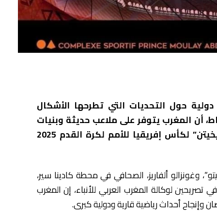
دولية حول التحديات التي تطرحها الأشكال
اط، أن المغرب يتوفر على ملاعب حديثة وبنيات
تحتية رفيعة المستوى لتنظيم دورتين “تاريخيتن” لكأس إفريقيا للأمم لكرة القدم 2025
و”، وغونزالو ألفاريز، الصحافي في محطة كادينا سير،
ي تصريحين لوكالة المغرب العربي للأنباء، إن المغرب
 وإنجاح أحداث رياضية قارية ودولية كبرى.