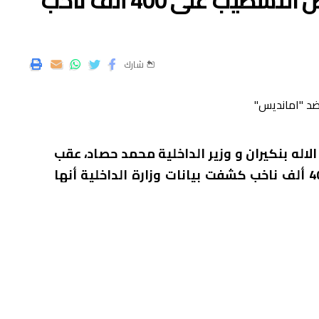
صدام بين بنكيران وحصاد بخصوص التشطيب على 400 ألف ناخب
شارك
اله بنكيران و وزير الداخلية محمد حصاد، عقب
عزم هذا الأخير التشطيب على ما يقرب عن 400 ألف ناخب كشفت بيانات وزارة الداخلية أنها
عدما تم التعرف على مصدر تسجيل هذا الكم
ل اخراج القوانين التنظيمية للانتخابات لعرضها على
ط من الانتخابات التشريعية.
الشعبية أي تضامن أو دعم لحليفهم الحكومي العدالة