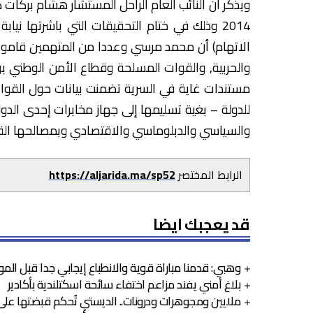
ويذكر أن النائب العام الراحل المستشار هشام بركات
2014 وذلك في ختام التحقيقات التي باشرتها نيابة
الاتهام) أن محمد مرسي وعددا من المتهمين قاموا با
والحربية, والقوات المسلحة وقطاع الأمن الوطني بوزار
مستندات غاية في السرية تضمنت بيانات حول القوا
للدولة – بغية تسليمها إلى جهاز مخابرات إحدى الدو
والسياسي والدبلوماسي والاقتصادي وبمصالحها الق
الرابط المختصر
https://aljarida.ma/sp52
قد يعجبك ايضا
وهبي: قدمنا مباراة قوية والانطباع إيجابي جدا قبل المو
بلاغ أمني يفند مزاعم اختفاء سائحة اسكتلندية بأكادير
ملايين ومجوهرات ودرونات.. الديستي تُحكم قبضتها على 