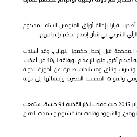
رت قرارا بإحالة أوراق المتهمين الستة المحكوم
 الرأي الشرعي في شأن إصدار الحكم بإعدامهم.
 المحكمة قبل إصدار حكمها النهائي. وقد أسندت
المحكمة لمحمد مرسي،الذي سبق أن صدرت في حقه أحكام أخرى منها الإعدام ، ورفاقه ال10 من أعضاء
ر وتسريب وثائق ومستندات صادرة عن أجهزة الدولة
مي والقوات المسلحة المصرية وإفشائها إلى دولة
وقد بدأت محاكمة المتهمين في القضية في 15 فبراير 2015 حيث عقدت لنظر القضية 91 جلسة، استمعت
لمتهمين, والشهود وقامت بمناقشتهم وسمحت للدفاع