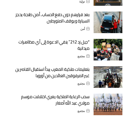
دولية
بعد فرارهم دون دفع الحساب.. أمن طنجة يحجز
السيارة ويوقف المتورطين
أمن
“جيل زد 212” ينفي الدعوة إلى أي مظاهرات
ميدانية
مجتمع
بتعليمات ملكية: المغرب يبدأ استقبال القاصرين
غير المرفوقين العائدين من أوروبا
مجتمع
سحب الرعاية الملكية يعري اختلالات موسم
مولاي عبد الله أمغار
مجتمع