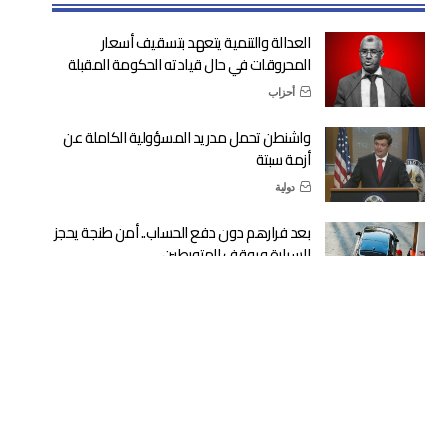
العدالة والتنمية يتعهد بتسقيف أسعار
المحروقات في حال قيادته الحكومة المقبلة
أحزاب
واشنطن تحمل مدريد المسؤولية الكاملة عن
أزمة سبتة
دولية
بعد فرارهم دون دفع الحساب.. أمن طنجة يحجز
السيارة ويوقف المتورطين
أمن
“جيل زد 212” ينفي الدعوة إلى أي مظاهرات
ميدانية
مجتمع
بتعليمات ملكية: المغرب يبدأ استقبال القاصرين
غير المرفوقين العائدين من أوروبا