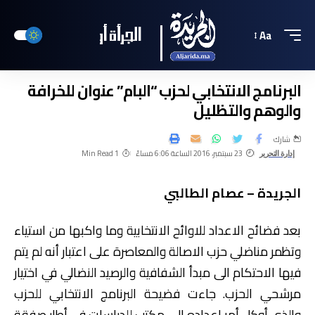
Aa
البرنامج الانتخابي لحزب “البام” عنوان للخرافة
والوهم والتظليل
شارك
23 سبتمبر، 2016 الساعة 6:06 مساءً
1 Min Read
إدارة التحرير
الجريدة – عصام الطالبي
بعد فضائح الاعداد للاوائح الانتخابية وما واكبها من استياء
وتظمر مناضلي حزب الاصالة والمعاصرة على اعتبار أنه لم يتم
فيها الاحتكام الى مبدأ الشفافية والرصيد النضالي في اختيار
مرشحي الحزب. جاءت فضيحة البرنامج الانتخابي للحزب
والذي أوكل أمر اعداده الى مكتب للدراسات في أطار صفقة