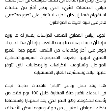
كباقي الصفقات الشيء الذي يطرح أكثر من علامات
استفهام فيما إن كان الحزب لا يتوفر على تصور مجتمعي
قادر على تلبية احتيجات المواطنين.
لجوء إلياس العماري للمكتب الدراسات يفسر له ما يبرره
فإما أن حزبه لا يعرف ما يريده الشعب، وإما أن هذا الحزب لا
يتوفر على أطر وكفاءات من الشعب، تفهم جيدا التصور
الفكري لحزبها، وتعرف الخصوصيات السوسيواقتصادية
للمواطن، وتستوعب الاكراهات والإمكانيات التي تتوفر
عليها البلاد، وتستشرف الآفاق المستقبلية
هذا وقد حمل برنامج “البام” تناقضات صارخة، تجلت
في الادعاء بتغيير حياة المغاربة خلال 100 يوم فقط من
رئاسته للحكومة، وهو الامر الذي يعد استهتارا واستخفافا
بذكاء المواطن المغربي من جهة، وسرده لبعض الأهداف