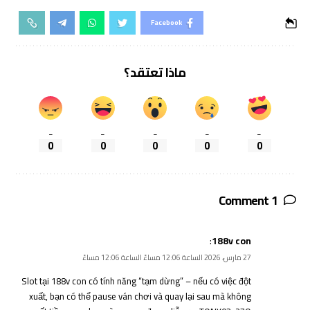
Facebook
ماذا تعتقد؟
_
_
_
_
_
0
0
0
0
0
1 Comment
:
188v con
27 مارس، 2026 الساعة 12:06 مساءً الساعة 12:06 مساءً
Slot tại
188v con
có tính năng “tạm dừng” – nếu có việc đột
xuất, bạn có thể pause ván chơi và quay lại sau mà không