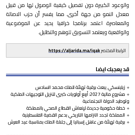
والوعود الكبيرة دون تفصيل كيفية الوصول لها من قبيل
معدل النمو من جهة أخرى. مما يفسر أن حزب الاصالة
والمعاصرة اعتمد برنامجا خرافيا يحيد عن الموضوعية
والواقعية ويعتمد التسويق للوهم والتظليل.
الرابط المختصر
https://aljarida.ma/iqak
قد يعجبك ايضا
زيلينسكي يبعث برقية تهنئة للملك محمد السادس
مشروع مالية 2027: أربع أولويات كبرى لتنزيل التوجيهات الملكية
وتوطيد الدولة الاجتماعية
خطة حكومية جديدة لإنعاش القطاع الصحي بالمملكة
المملكة تجدد التزامها التاريخي بدعم القضية الفلسطينية
برقية تهنئة من عاهل إسبانيا إلى جلالة الملك بمناسبة عيد العرش