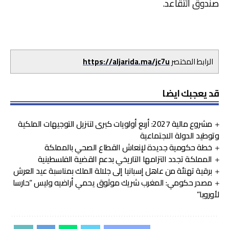
صندوق التقاعد.
الرابط المختصر
https://aljarida.ma/jc7u
قد يعجبك ايضا
مشروع مالية 2027: أربع أولويات كبرى لتنزيل التوجيهات الملكية
وتوطيد الدولة الاجتماعية
خطة حكومية جديدة لإنعاش القطاع الصحي بالمملكة
المملكة تجدد التزامها التاريخي بدعم القضية الفلسطينية
برقية تهنئة من عاهل إسبانيا إلى جلالة الملك بمناسبة عيد العرش
مصدر حكومي: المغرب شريك موثوق يحمي أراضيه وليس “حارسا
لأوروبا”