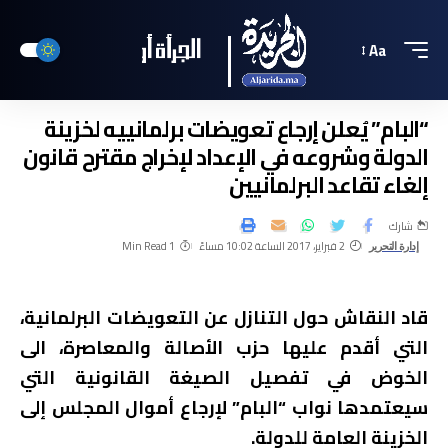
Aa
“البام” يُعلن إرجاع تعويضات برلمانييه لخزينة
الدولة وشروعه في الإعداد لإخراج مقترح قانون
إلغاء تقاعد البرلمانيين
شارك
2 فبراير، 2017 الساعة 10:02 مساءً
1 Min Read
إدارة التحرير
قاد النقاش حول التنازل عن التعويضات البرلمانية،
التي أقدم عليها حزب الأصالة والمعاصرة، الى
الخوض في تفصيل الصيغة القانونية التي
سيعتمدها نواب “البام” لإرجاع أموال المجلس إلى
الخزينة العامة للدولة.