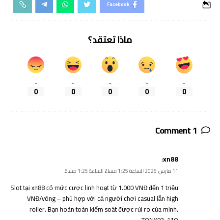
Facebook
ماذا تعتقد؟
_
_
_
_
_
0
0
0
0
0
1 Comment
:
xn88
11 مارس، 2026 الساعة 1:25 مساءً الساعة 1:25 مساءً
Slot tại xn88 có mức cược linh hoạt từ 1.000 VNĐ đến 1 triệu
VNĐ/vòng – phù hợp với cả người chơi casual lẫn high
roller. Bạn hoàn toàn kiểm soát được rủi ro của mình.
TONY03-11O