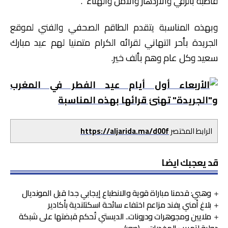
قاطبة بالرقي والازدهار والأمن والهناء “.
وبهذه المناسبة يتقدم الطاقم الصحفي والفني لموقع
الجريدة بأحر التهاني لقرائه الكرام متمنيا لهم عيد مبارك
سعيد وكل عام وهم بألف خير.
الرابط المختصر
https://aljarida.ma/d00f
قد يعجبك ايضا
وهبي: قدمنا مباراة قوية والانطباع إيجابي جدا قبل المونديال
بلاغ أمني يفند مزاعم اختفاء سائحة اسكتلندية بأكادير
ملايين ومجوهرات ودرونات.. الديستي تُحكم قبضتها على شبكة