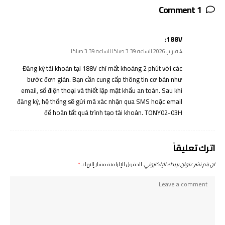
1 Comment
:
188V
4 فبراير، 2026 الساعة 3:39 صباحًا الساعة 3:39 صباحًا
Đăng ký tài khoản tại
188V
chỉ mất khoảng 2 phút với các
bước đơn giản. Bạn cần cung cấp thông tin cơ bản như
email, số điện thoại và thiết lập mật khẩu an toàn. Sau khi
đăng ký, hệ thống sẽ gửi mã xác nhận qua SMS hoặc email
để hoàn tất quá trình tạo tài khoản. TONY02-03H
اترك تعليقاً
لن يتم نشر عنوان بريدك الإلكتروني.
الحقول الإلزامية مشار إليها بـ
*