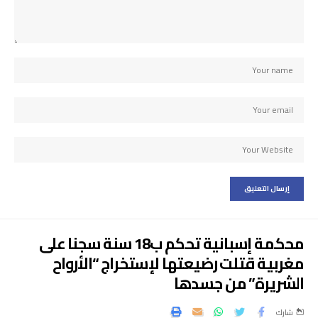
محكمة إسبانية تحكم ب18 سنة سجنا على
مغربية قتلت رضيعتها لإستخراج “الأرواح
الشريرة” من جسدها
شارك