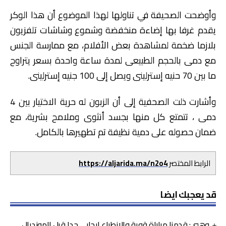
وأوضحت الصحيفة في تناولها لهذا الموضوع أن هذا الوكر
يقدم غرفا بها إضاءة منخفضة وشموع وشاشات تلفزيون
بلازما ضخمة لمشاهدة بعض الأفلام، مع ممارسة الجنس
مع دمى بالحجم الطبيعى لمدة ساعة واحدة بسعر يتراوح
ما بين 70 حنيه إسترلينى ويصل إلى 100 جنيه إسترلينى.
وأشارت ذلت الصحفية إلى أن الزبون له حرية الاختيار بين 4
دمى ، تتمتع كل منها بجسد أنثوى وملامح بشرية، مع
ضمان حصوله على دمية نظيفة تم تطهيرها بالكامل.
الرابط المختصر
https://aljarida.ma/n2o4
قد يعجبك ايضا
وهبي: قدمنا مباراة قوية والانطباع إيجابي جدا قبل المونديال