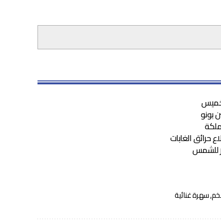
لخميس
 بونو
ع حرائق الغابات
شر للشمس
خم
,
سهرة غنائية