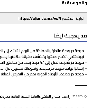
والموسيقية.
الرابط المختصر
https://aljarida.ma/vx7l
قد يعجبك ايضا
موجة حر بعدة مناطق بالمملكة من اليوم الثلاثاء إلى ا
نورة فتحي تكسر صمتها وتكشف حقيقة علاقتها بياسين
موجة حر شديدة تصل إلى 47 درجة بعدد من مناطق المملكة
إسبانيا تواجه موجة حر جديدة.. وتخوفات قصوى من اندلا
موجة حر جديدة.. الأرصاد الجوية تحذر من التعرض المبا
إليسا
,
المسرح الملكي بالرباط
,
النجمة اللبنانية
,
حفل ض
TAGGED: