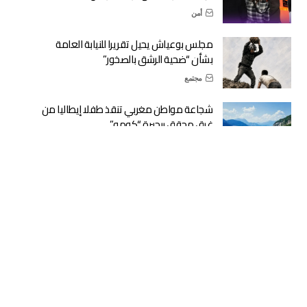
أمن
مجلس بوعياش يحيل تقريرا للنيابة العامة
بشأن “ضحية الرشق بالصخور”
مجتمع
شجاعة مواطن مغربي تنقذ طفلا إيطاليا من
غرق محقق ببحيرة “كومو”
دولية
وزارة التربية الوطنية: الدخول المدرسي في
موعده الرسمي المحدد
حكومة
أكثر من 1400 مستفيد من الدورة الصيفية
لتحفيظ القرآن بالحسيمة
مجتمع
ماكرون يهنئ الملك محمد السادس بمناسبة