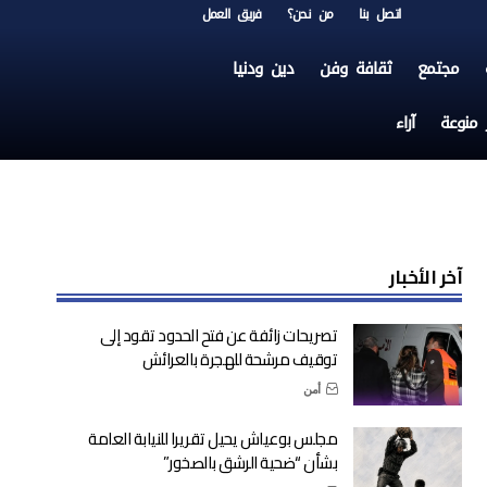
اتصل بنا
من نحن؟
فريق العمل
مجتمع
ثقافة وفن
دين ودنيا
ر منوعة
آراء
آخر الأخبار
تصريحات زائفة عن فتح الحدود تقود إلى
توقيف مرشحة للهجرة بالعرائش
أمن
مجلس بوعياش يحيل تقريرا للنيابة العامة
بشأن “ضحية الرشق بالصخور”