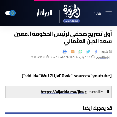
Aa
أول تصريح صحفي لرئيس الحكومة المعين
سعد الدين العثماني
شارك
17 مارس، 2017 الساعة 6:44 مساءً
0 Min Read
إدارة التحرير
[vid id=”Wuf7UJvFPwk” source=”youtube”]
الرابط المختصر
https://aljarida.ma/jbwg
قد يعجبك ايضا