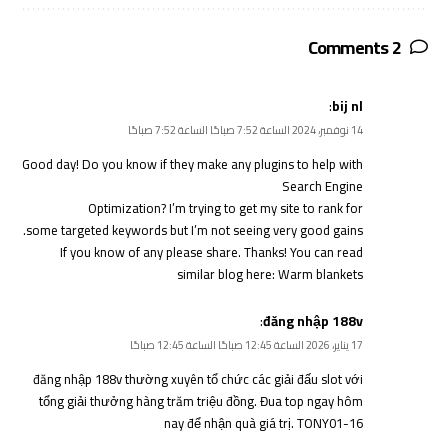
2 Comments
:
bij nl
14 نوفمبر، 2024 الساعة 7:52 صباحًا الساعة 7:52 صباحًا
Good day! Do you know if they make any plugins to help with
Search Engine
Optimization? I’m trying to get my site to rank for
some targeted keywords but I’m not seeing very good gains.
If you know of any please share. Thanks! You can read
similar blog here:
Warm blankets
:
đăng nhập 188v
17 يناير، 2026 الساعة 12:45 صباحًا الساعة 12:45 صباحًا
đăng nhập 188v
thường xuyên tổ chức các giải đấu slot với
tổng giải thưởng hàng trăm triệu đồng. Đua top ngay hôm
nay để nhận quà giá trị. TONY01-16