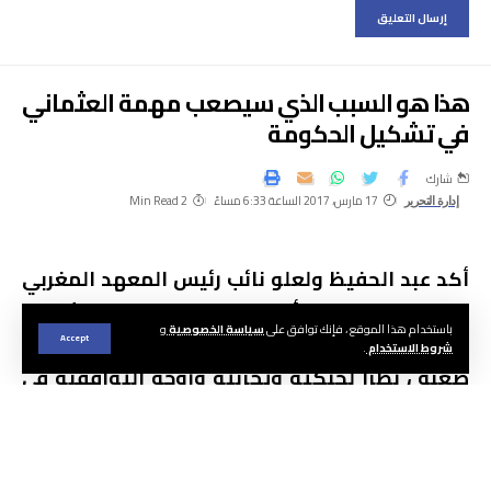
هذا هو السبب الذي سيصعب مهمة العثماني
في تشكيل الحكومة
شارك
17 مارس، 2017 الساعة 6:33 مساءً
2 Min Read
إدارة التحرير
أكد عبد الحفيظ ولعلو نائب رئيس المعهد المغربي
للعلاقات الدولية ، أن مهمة سعد الدين العثماني
باستخدام هذا الموقع ، فإنك توافق على
سياسة الخصوصية
و
المتعلقة بتشكيل الحكومة الجديدة ، لن تكون
Accept
شروط الاستخدام
.
صعبة ، نظرا لحنكته وتجربته وروحه التوافقية في
التعاطي مع كل الأحزاب السياسية المغربية، خاصة
الأحزاب التي كانت تشكل الأغلبية .