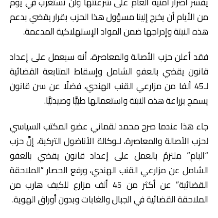
يفسر اصرار أمنيه العام على شرعنتها ولن نستغرب في يوم
من الأيام أن يخرج إلينا مسؤول هذا الحزب بقرار يقضي بدعم
هذه النبتة وإدراجها ضمن المواد الإستهلاكية المدعمة.
فقد أعلن حزب الأصالة والمعاصرة، أنه سيعمل على إعداد
قانون يقضي بالعفو الشامل وإسقاط المتابعة القضائية
لـ45 ألفا من مزارعي القنب الهندي، فضلًا عن سن قانون
يسمح بزراعة هذه النبتة واستعمالها طبيًّا وصيدليًّا.
جاء هذا عندما صرح محمد لقماني عضو المكتب السياسي
لحزب الأصالة والمعاصرة، لـوكالة الأناضول التركية، إنَّ حزب
“البام” ملتزمٌ بالعمل على إعداد قانون يقضي بالعفو
الشامل عن مزارعي القنب الهندي، ورفع الحصار “الملاحقة
القضائية” عن أكثر من 45 ألف مزارع للكيف هارب من
الملاحقة القضائية في الجبال والغابات وبدون أوراق الهوية.