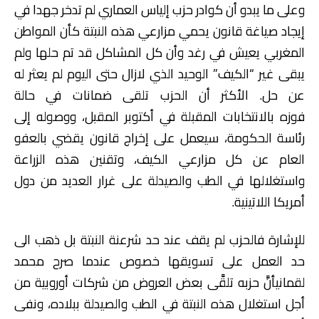
وعلى ما يبدو أن كوادر حزب إلياس العماري لم تدخر جهدا في
إيجاد صياغة قانون يحمي مزارعي هذه النبتة كأن المواطن
المغربي يعيش في رغد وأن كل المشاكل قد تم حلها ولم
يبقى غير “الكيف” الوحيد الذي لازال حتى اليوم لم يعثر له
عن حل. الأكثر أن الحزب تلقى ضمانات في حالة
فوزه بالانتخابات المقبلة في أكتوبر المقبل، ووصوله إلى
رئاسة الحكومة، سيعمل على إخراج قانون يقضي بالعفو
العام عن كل مزارعي الكيف، وتقنين هذه الزراعة
واستغلالها في الطب والصيدلة على غرار العديد من دول
أمريكا اللاتينية.
للإشارة فالحزب لم يقف عند حد شرعنة النبتة بل ذهب الى
حد العمل على تسويقها خصوص عندما صرح محمد
لقمانيأنَّ حزبه تلقَّى بعض العروض من شركات أوروبية من
أجل استغلال هذه النبتة في الطب والصيدلة ببلاده، ونفى