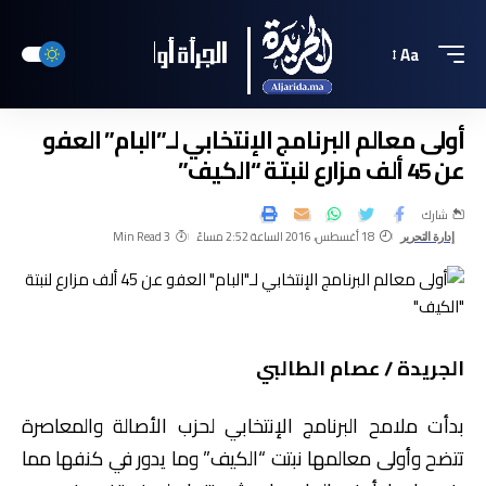
Aa
أولى معالم البرنامج الإنتخابي لـ”البام” العفو
عن 45 ألف مزارع لنبتة “الكيف”
شارك
18 أغسطس، 2016 الساعة 2:52 مساءً
3 Min Read
إدارة التحرير
الجريدة / عصام الطالبي
بدأت ملامح البرنامج الإنتخابي لحزب الأصالة والمعاصرة
تتضح وأولى معالمها نبتت “الكيف” وما يدور في كنفها مما